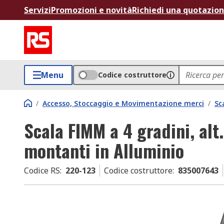
Servizi
Promozioni e novità
Richiedi una quotazio
Menu
Codice costruttore
/
Accesso, Stoccaggio e Movimentazione merci
/
Sc
Scala FIMM a 4 gradini, al
montanti in Alluminio
Codice RS
:
220-123
Codice costruttore
:
835007643