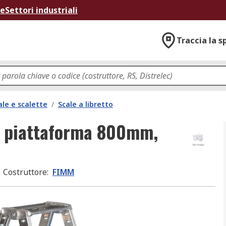
ne
Settori industriali
Traccia la s
ale e scalette
/
Scale a libretto
t. piattaforma 800mm,
Costruttore
:
FIMM