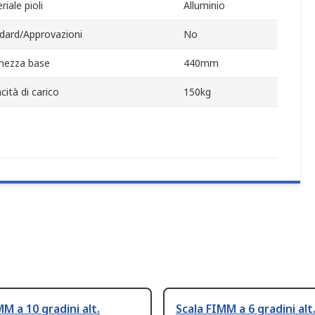
iale pioli
Alluminio
dard/Approvazioni
No
hezza base
440mm
cità di carico
150kg
MM a 10 gradini alt.
Scala FIMM a 6 gradini alt