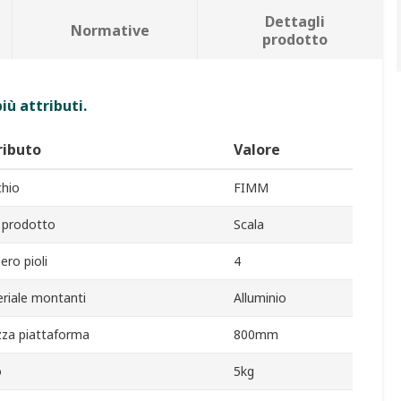
Dettagli
Normative
prodotto
iù attributi.
ributo
Valore
hio
FIMM
 prodotto
Scala
ro pioli
4
riale montanti
Alluminio
zza piattaforma
800mm
o
5kg