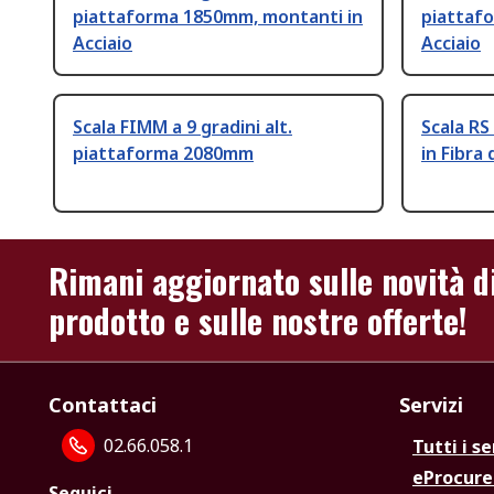
piattaforma 1850mm, montanti in
piattaf
Acciaio
Acciaio
Scala FIMM a 9 gradini alt.
Scala RS
piattaforma 2080mm
in Fibra 
Rimani aggiornato sulle novità d
prodotto e sulle nostre offerte!
Contattaci
Servizi
02.66.058.1
Tutti i se
eProcur
Seguici