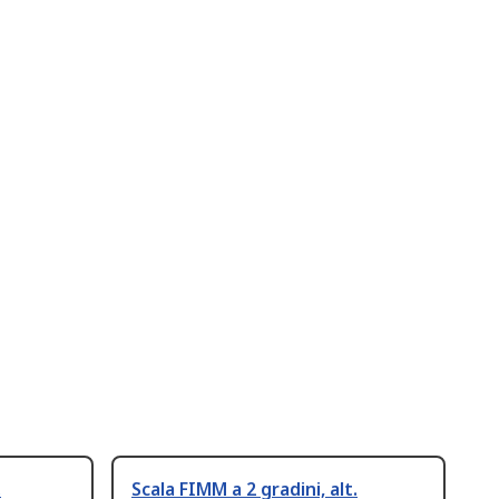
.
Scala FIMM a 2 gradini, alt.