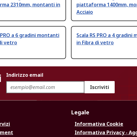
orma 2310mm, montanti in
piattaforma 1400mm, mon
Acciaio
 PRO a 6 gradini montanti
Scala RS PRO a 4 gradini 
di vetro
in Fibra di vetro
i
Indirizzo email
Iscriviti
Legale
rvizi
Informativa Cookie
ement
Informativa Privacy - Ag