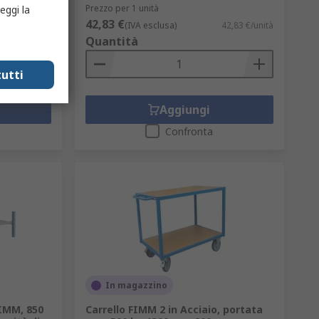
Prezzo per 1 unità
eggi la
42,83 €
18,51 €/unità
(IVA esclusa)
42,83 €/unità
Quantità
utti
Aggiungi
Confronta
In magazzino
FIMM, 850
Carrello FIMM 2 in Acciaio, portata