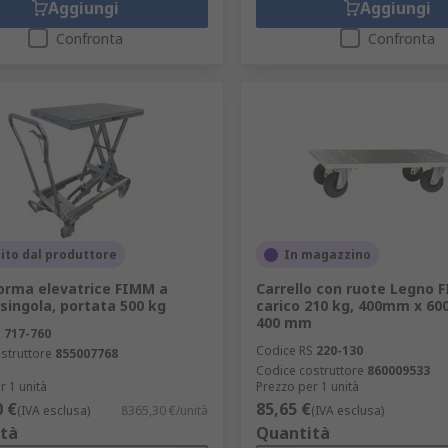
Aggiungi
Aggiungi
Confronta
Confronta
ito dal produttore
In magazzino
orma elevatrice FIMM a
Carrello con ruote Legno 
 singola, portata 500 kg
carico 210 kg, 400mm x 60
400 mm
S
717-760
Codice RS
220-130
struttore
855007768
Codice costruttore
860009533
r 1 unità
Prezzo per 1 unità
0 €
85,65 €
(IVA esclusa)
8365,30 €/unità
(IVA esclusa)
tà
Quantità