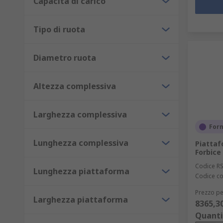
Capacità di carico
Tipo di ruota
Diametro ruota
Altezza complessiva
Larghezza complessiva
Forn
Lunghezza complessiva
Piattaf
Forbice
Codice R
Lunghezza piattaforma
Codice co
Prezzo pe
Larghezza piattaforma
8365,3
Quanti