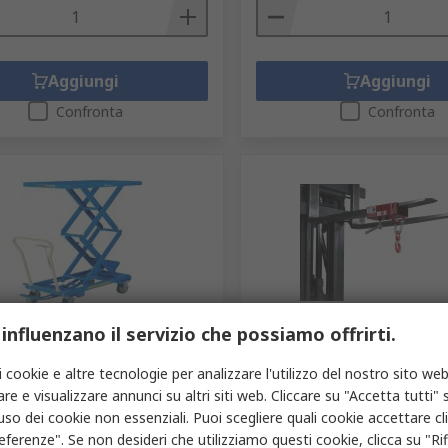
Aggiungi
Aggiungi
Confronta
Confronta
ito dal produttore
In magazzino
 influenzano il servizio che possiamo offrirti.
orma elevatrice FIMM a
Gancio di sollevamento F
i cookie e altre tecnologie per analizzare l'utilizzo del nostro sito web
forbice, portata 300 kg
portata max 0.6 t, peso 2.
re e visualizzare annunci su altri siti web. Cliccare su "Accetta tutti" s
S
717-756
Codice RS
220-126
'uso dei cookie non essenziali. Puoi scegliere quali cookie accettare c
struttore
855007755
Codice costruttore
842007224
eferenze". Se non desideri che utilizziamo questi cookie, clicca su "Rifi