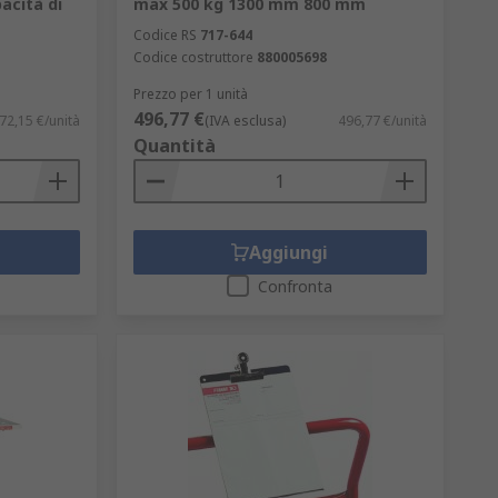
cità di
max 500 kg 1300 mm 800 mm
Codice RS
717-644
Codice costruttore
880005698
Prezzo per 1 unità
496,77 €
72,15 €/unità
(IVA esclusa)
496,77 €/unità
Quantità
Aggiungi
Confronta