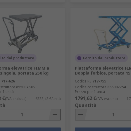
ito dal produttore
Fornito dal produttore
orma elevatrice FIMM a
Piattaforma elevatrice F
 singola, portata 250 kg
Doppia forbice, portata 15
S
717-626
Codice RS
717-755
struttore
855007646
Codice costruttore
855007754
r 1 unità
Prezzo per 1 unità
3 €
1791,62 €
(IVA esclusa)
6333,43 €/unità
(IVA esclusa)
17
tà
Quantità