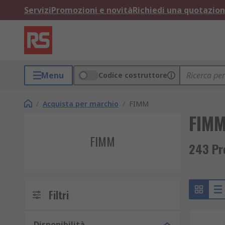
Servizi
Promozioni e novità
Richiedi una quotazio
Menu
Codice costruttore
/
Acquista per marchio
/
FIMM
FIM
FIMM
243 Pro
Filtri
Disponibilità