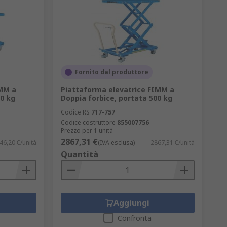
Fornito dal produttore
IMM a
Piattaforma elevatrice FIMM a
00 kg
Doppia forbice, portata 500 kg
Codice RS
717-757
Codice costruttore
855007756
Prezzo per 1 unità
2867,31 €
46,20 €/unità
(IVA esclusa)
2867,31 €/unità
Quantità
Aggiungi
Confronta