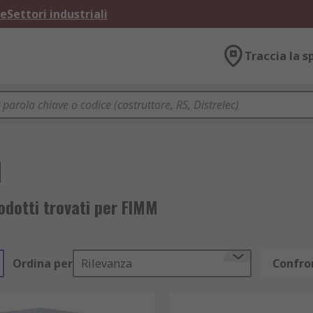
ne
Settori industriali
Traccia la s
M
dotti trovati per FIMM
Ordina per
Rilevanza
Confron