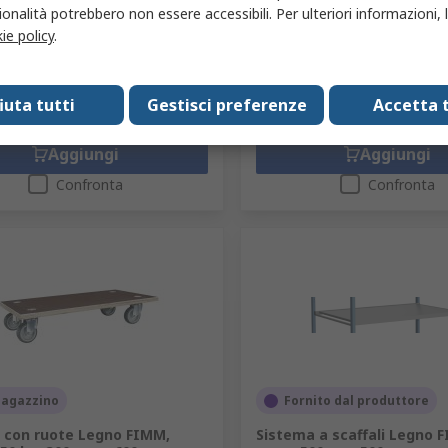
r 1 unità
Prezzo per 1 unità
onalità potrebbero non essere accessibili. Per ulteriori informazioni, l
2 €
218,51 €
ie policy
.
(IVA esclusa)
2365,32 €/unità
(IVA esclusa)
2
tà
Quantità
fiuta tutti
Gestisci preferenze
Accetta t
Aggiungi
Aggiungi
Confronta
Confronta
magazzino
Fornito dal produttore
o con ruote Legno FIMM,
Sistema a scaffali Legno 