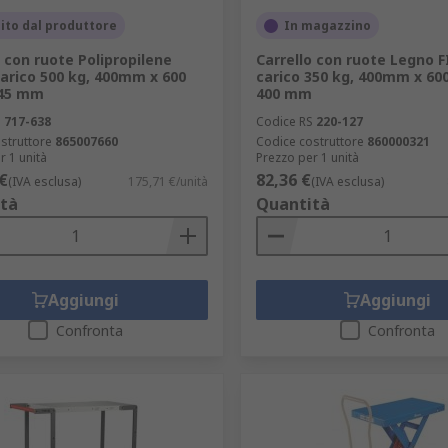
ito dal produttore
In magazzino
o con ruote Polipropilene
Carrello con ruote Legno 
arico 500 kg, 400mm x 600
carico 350 kg, 400mm x 60
45 mm
400 mm
S
717-638
Codice RS
220-127
struttore
865007660
Codice costruttore
860000321
r 1 unità
Prezzo per 1 unità
€
82,36 €
(IVA esclusa)
175,71 €/unità
(IVA esclusa)
tà
Quantità
Aggiungi
Aggiungi
Confronta
Confronta