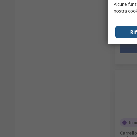
Prezzo pe
Alcune funzi
2365,3
nostra
cook
Quanti
Ri
In 
Carrell