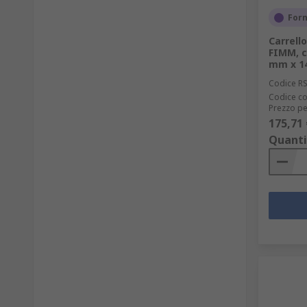
Forn
Carrell
FIMM, c
mm x 1
Codice R
Codice co
Prezzo pe
175,71 
Quanti