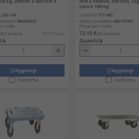
150 kg, 300mm x 600 mm x
mm x 500mm, 500 mm, capa
carico 100 kg
S
220-136
Codice RS
717-585
struttore
865009532
Codice costruttore
882701001
r 1 unità
Prezzo per 1 unità
72,15 €
(IVA esclusa)
56,01 €/unità
(IVA esclusa)
tà
Quantità
Aggiungi
Aggiungi
Confronta
Confronta