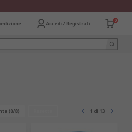
0
pedizione
Accedi / Registrati
ta (0/8)
Resetta
1
di
13