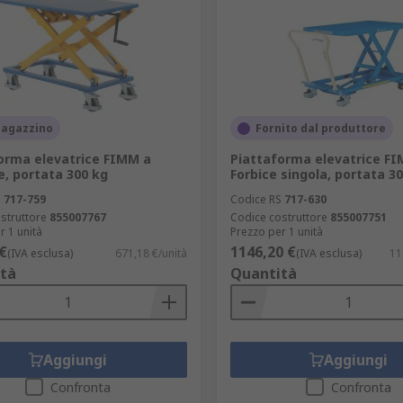
magazzino
Fornito dal produttore
orma elevatrice FIMM a
Piattaforma elevatrice F
, portata 300 kg
Forbice singola, portata 3
S
717-759
Codice RS
717-630
struttore
855007767
Codice costruttore
855007751
r 1 unità
Prezzo per 1 unità
€
1146,20 €
(IVA esclusa)
671,18 €/unità
(IVA esclusa)
11
tà
Quantità
Aggiungi
Aggiungi
Confronta
Confronta