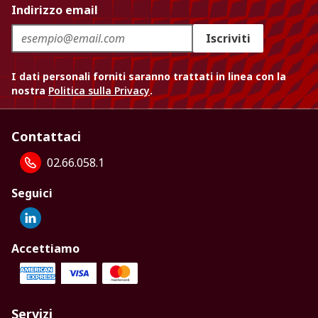
Indirizzo email
Iscriviti
I dati personali forniti saranno trattati in linea con la
nostra
Politica sulla Privacy
.
Contattaci
02.66.058.1
Seguici
Accettiamo
Servizi