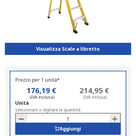
Visualizza Scale a libretto
Prezzo per 1 unità*
176,19 €
214,95 €
(IVA esclusa)
(IVA inclusa)
Add
Unità
to
Selezionare o digitare la quantità
Basket
Aggiungi