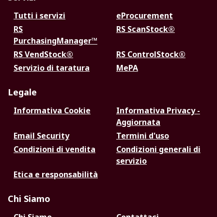
Tutti i servizi
eProcurement
RS
RS ScanStock®
PurchasingManager™
RS VendStock®
RS ControlStock®
Servizio di taratura
MePA
Legale
Informativa Cookie
Informativa Privacy -
Aggiornata
Email Security
Termini d'uso
Condizioni di vendita
Condizioni generali di
servizio
Etica e responsabilità
Chi Siamo