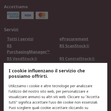
Accettiamo
Servizi
Tutti i servizi
eProcurement
RS
RS ScanStock®
PurchasingManager™
RS VendStock®
RS ControlStock®
Servizio di taratura
MePA
I cookie influenzano il servizio che
possiamo offrirti.
Legale
Utilizziamo i cookie e altre tecnologie per analizzare
Informativa Cookie
Informativa Privacy -
l'utilizzo del nostro sito web, per personalizzare e
Aggiornata
visualizzare annunci su altri siti web. Cliccare su "Accetta
Email Security
Termini d'uso
tutti" significa accettare l'uso dei cookie non essenziali.
Condizioni di vendita
Condizioni generali di
Puoi scegliere quali cookie accettare cliccando su