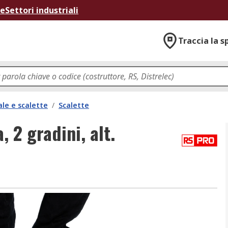
ne
Settori industriali
Traccia la s
ale e scalette
/
Scalette
 2 gradini, alt.