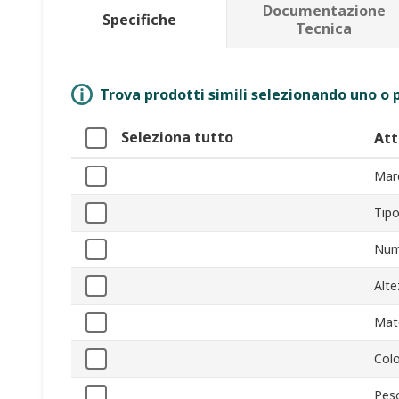
Documentazione
Specifiche
Tecnica
Trova prodotti simili selezionando uno o p
Seleziona tutto
Att
Mar
Tip
Num
Alte
Mate
Col
Pes