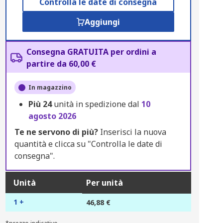
Controlla le date di consegna
Aggiungi
Consegna GRATUITA per ordini a
partire da 60,00 €
In magazzino
Più
24
unità in spedizione dal
10
agosto 2026
Te ne servono di più?
Inserisci la nuova
quantità e clicca su "Controlla le date di
consegna".
Unità
Per unità
1 +
46,88 €