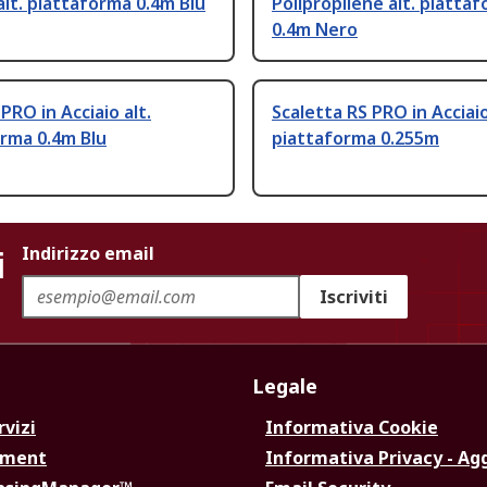
 alt. piattaforma 0.4m Blu
Polipropilene alt. piatta
0.4m Nero
PRO in Acciaio alt.
Scaletta RS PRO in Acciaio
rma 0.4m Blu
piattaforma 0.255m
i
Indirizzo email
Iscriviti
Legale
rvizi
Informativa Cookie
ement
Informativa Privacy - Ag