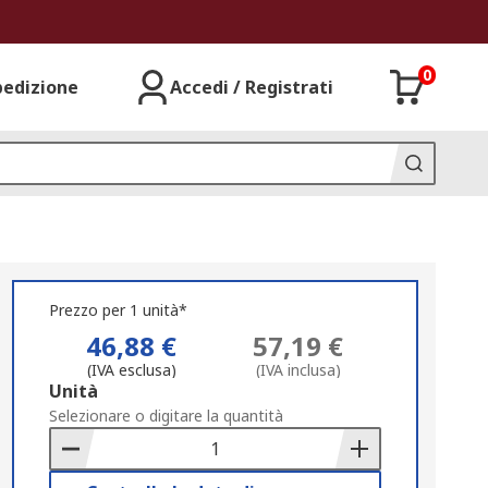
0
pedizione
Accedi / Registrati
Prezzo per 1 unità*
46,88 €
57,19 €
(IVA esclusa)
(IVA inclusa)
Add
Unità
to
Selezionare o digitare la quantità
Basket