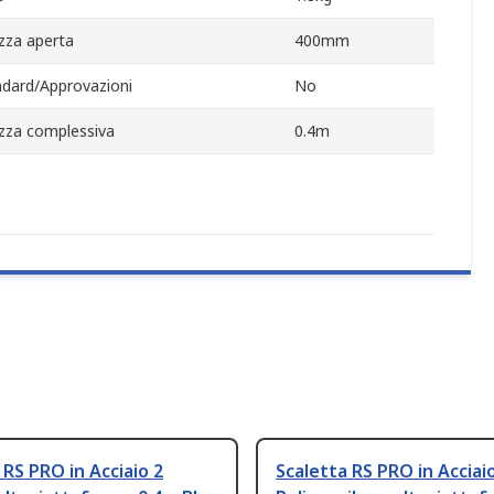
zza aperta
400mm
ndard/Approvazioni
No
zza complessiva
0.4m
 RS PRO in Acciaio 2
Scaletta RS PRO in Acciai