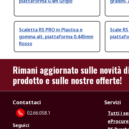
piattaforma 0.4m Grigio
gradini,
Scaletta RS PRO in Plastica e
Scale RS 
gomma alt. piattaforma 0.445mm
piattafo
Rosso
Rimani aggiornato sulle novità d
prodotto e sulle nostre offerte!
Contattaci
Servizi
02.66.058.1
Tutti i se
eProcur
Seguici