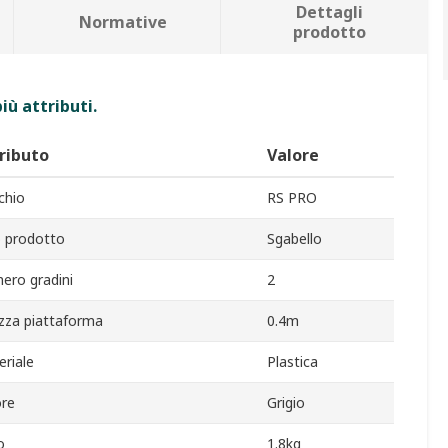
Dettagli
Normative
prodotto
iù attributi.
ributo
Valore
chio
RS PRO
o prodotto
Sgabello
ero gradini
2
zza piattaforma
0.4m
riale
Plastica
ore
Grigio
o
1.8kg