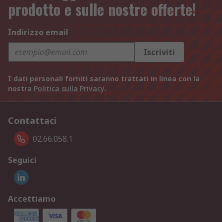
prodotto e sulle nostre offerte!
Indirizzo email
Iscriviti
I dati personali forniti saranno trattati in linea con la
nostra
Politica sulla Privacy
.
Contattaci
02.66.058.1
Seguici
Accettiamo