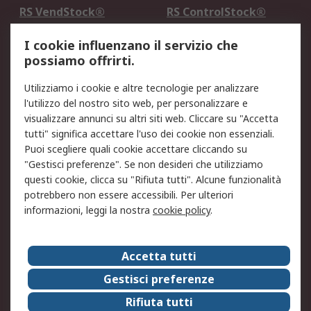
RS VendStock®
RS ControlStock®
Servizio di taratura
MePA
I cookie influenzano il servizio che
possiamo offrirti.
Legale
Utilizziamo i cookie e altre tecnologie per analizzare
Informativa Cookie
Informativa Privacy -
l'utilizzo del nostro sito web, per personalizzare e
Aggiornata
visualizzare annunci su altri siti web. Cliccare su "Accetta
Email Security
Termini d'uso
tutti" significa accettare l'uso dei cookie non essenziali.
Condizioni di vendita
Condizioni generali di
Puoi scegliere quali cookie accettare cliccando su
servizio
"Gestisci preferenze". Se non desideri che utilizziamo
questi cookie, clicca su "Rifiuta tutti". Alcune funzionalità
Etica e responsabilità
potrebbero non essere accessibili. Per ulteriori
informazioni, leggi la nostra
cookie policy
.
Chi Siamo
Chi Siamo
Contattaci
Accetta tutti
Supporto
ESG
Gestisci preferenze
Carriere
RS Group
Rifiuta tutti
Press Centre
Discovery: il Blog di RS