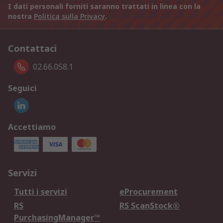
I dati personali forniti saranno trattati in linea con la
nostra
Politica sulla Privacy
.
Contattaci
02.66.058.1
Seguici
Accettiamo
Servizi
Tutti i servizi
eProcurement
RS
RS ScanStock®
PurchasingManager™