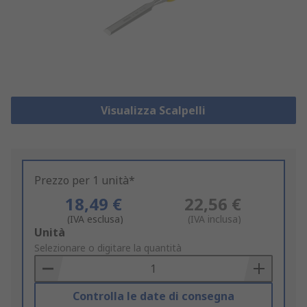
Visualizza Scalpelli
Prezzo per 1 unità*
18,49 €
22,56 €
(IVA esclusa)
(IVA inclusa)
Add
Unità
to
Selezionare o digitare la quantità
Basket
Controlla le date di consegna