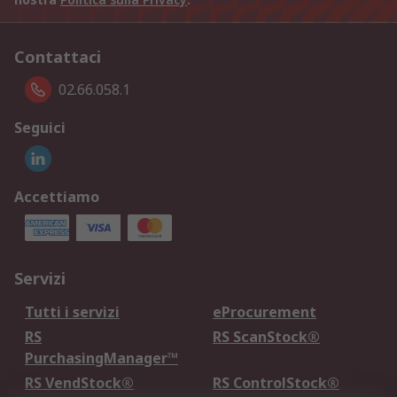
Contattaci
02.66.058.1
Seguici
Accettiamo
Servizi
Tutti i servizi
eProcurement
RS
RS ScanStock®
PurchasingManager™
RS VendStock®
RS ControlStock®