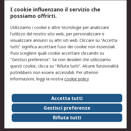
Servizio di taratura
MePA
I cookie influenzano il servizio che
possiamo offrirti.
Legale
Utilizziamo i cookie e altre tecnologie per analizzare
Informativa Cookie
Informativa Privacy -
l'utilizzo del nostro sito web, per personalizzare e
Aggiornata
visualizzare annunci su altri siti web. Cliccare su "Accetta
Email Security
Termini d'uso
tutti" significa accettare l'uso dei cookie non essenziali.
Condizioni di vendita
Condizioni generali di
Puoi scegliere quali cookie accettare cliccando su
servizio
"Gestisci preferenze". Se non desideri che utilizziamo
questi cookie, clicca su "Rifiuta tutti". Alcune funzionalità
Etica e responsabilità
potrebbero non essere accessibili. Per ulteriori
informazioni, leggi la nostra
cookie policy
.
Chi Siamo
Chi Siamo
Contattaci
Accetta tutti
Supporto
ESG
Gestisci preferenze
Carriere
RS Group
Rifiuta tutti
Press Centre
Discovery: il Blog di RS