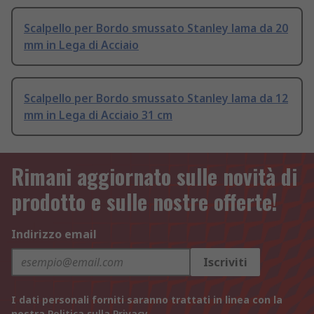
Scalpello per Bordo smussato Stanley lama da 20
mm in Lega di Acciaio
Scalpello per Bordo smussato Stanley lama da 12
mm in Lega di Acciaio 31 cm
Rimani aggiornato sulle novità di
prodotto e sulle nostre offerte!
Indirizzo email
Iscriviti
I dati personali forniti saranno trattati in linea con la
nostra
Politica sulla Privacy
.