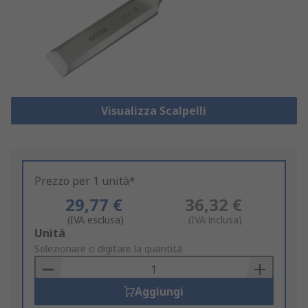
Visualizza Scalpelli
Prezzo per 1 unità*
29,77 €
36,32 €
(IVA esclusa)
(IVA inclusa)
Add
Unità
to
Selezionare o digitare la quantità
Basket
Aggiungi