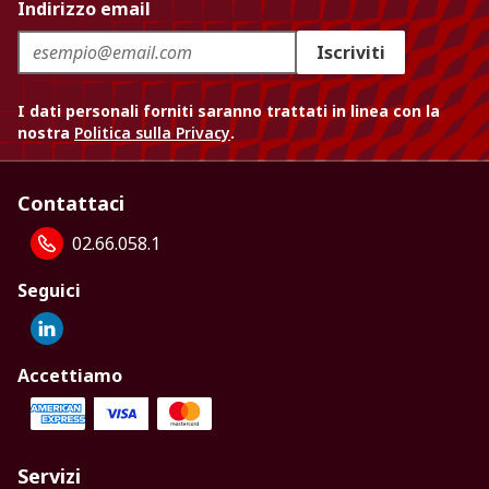
Indirizzo email
Iscriviti
I dati personali forniti saranno trattati in linea con la
nostra
Politica sulla Privacy
.
Contattaci
02.66.058.1
Seguici
Accettiamo
Servizi