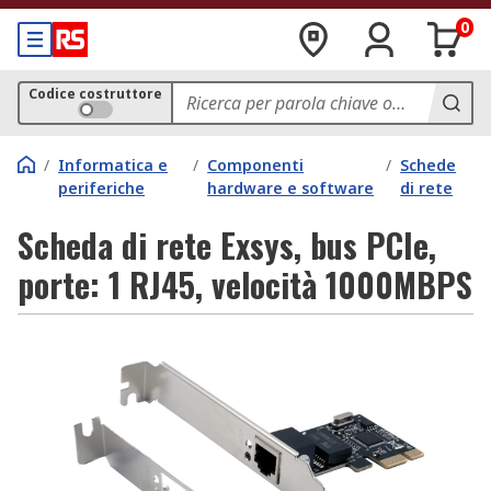
0
Codice costruttore
/
Informatica e
/
Componenti
/
Schede
periferiche
hardware e software
di rete
Scheda di rete Exsys, bus PCIe,
porte: 1 RJ45, velocità 1000MBPS