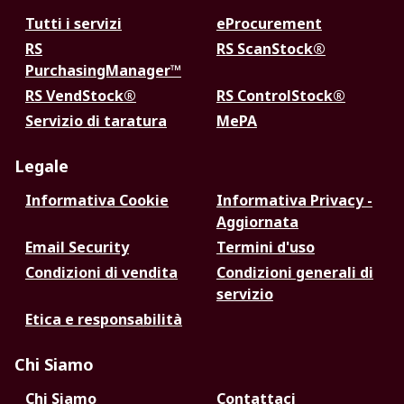
Tutti i servizi
eProcurement
RS
RS ScanStock®
PurchasingManager™
RS VendStock®
RS ControlStock®
Servizio di taratura
MePA
Legale
Informativa Cookie
Informativa Privacy -
Aggiornata
Email Security
Termini d'uso
Condizioni di vendita
Condizioni generali di
servizio
Etica e responsabilità
Chi Siamo
Chi Siamo
Contattaci