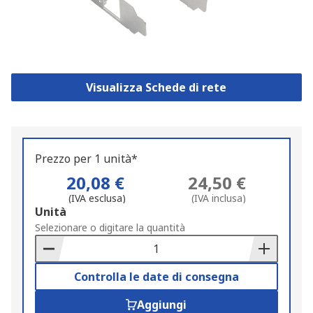
Visualizza Schede di rete
Prezzo per 1 unità*
20,08 €
24,50 €
(IVA esclusa)
(IVA inclusa)
Add
Unità
to
Selezionare o digitare la quantità
Basket
Controlla le date di consegna
Aggiungi