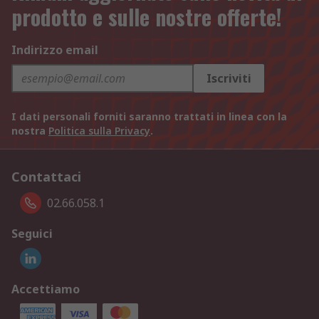
prodotto e sulle nostre offerte!
Indirizzo email
Iscriviti
I dati personali forniti saranno trattati in linea con la
nostra
Politica sulla Privacy
.
Contattaci
02.66.058.1
Seguici
Accettiamo