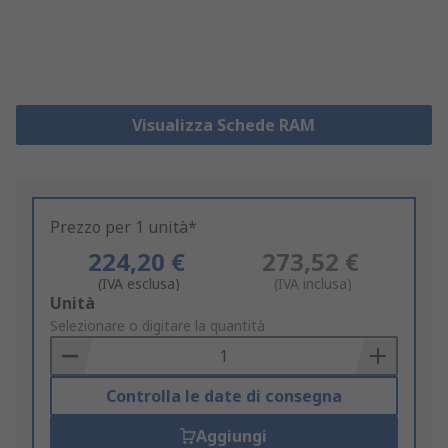
Visualizza Schede RAM
Prezzo per 1 unità*
224,20 €
273,52 €
(IVA esclusa)
(IVA inclusa)
Add
Unità
to
Selezionare o digitare la quantità
Basket
Controlla le date di consegna
Aggiungi