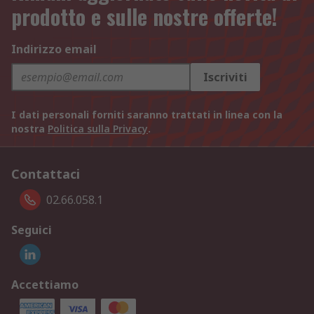
prodotto e sulle nostre offerte!
Indirizzo email
Iscriviti
I dati personali forniti saranno trattati in linea con la
nostra
Politica sulla Privacy
.
Contattaci
02.66.058.1
Seguici
Accettiamo