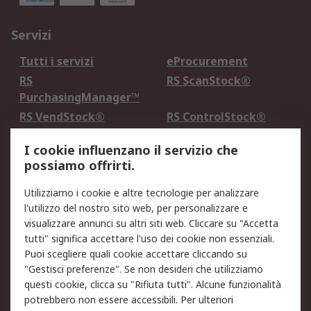
Servizi
Tutti i servizi
eProcurement
RS
RS ScanStock®
PurchasingManager™
RS VendStock®
RS ControlStock®
Servizio di taratura
MePA
I cookie influenzano il servizio che
possiamo offrirti.
Legale
Utilizziamo i cookie e altre tecnologie per analizzare
Informativa Cookie
Informativa Privacy -
l'utilizzo del nostro sito web, per personalizzare e
Aggiornata
visualizzare annunci su altri siti web. Cliccare su "Accetta
Email Security
Termini d'uso
tutti" significa accettare l'uso dei cookie non essenziali.
Condizioni di vendita
Condizioni generali di
Puoi scegliere quali cookie accettare cliccando su
servizio
"Gestisci preferenze". Se non desideri che utilizziamo
questi cookie, clicca su "Rifiuta tutti". Alcune funzionalità
Etica e responsabilità
potrebbero non essere accessibili. Per ulteriori