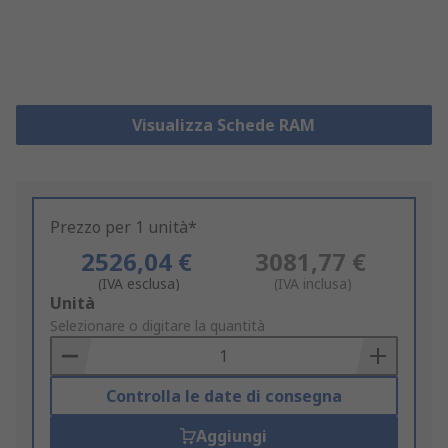
Visualizza Schede RAM
Prezzo per 1 unità*
2526,04 €
3081,77 €
(IVA esclusa)
(IVA inclusa)
Add
Unità
to
Selezionare o digitare la quantità
Basket
Controlla le date di consegna
Aggiungi