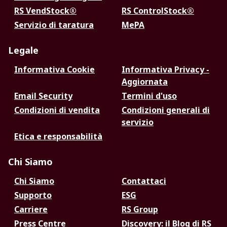
RS VendStock®
RS ControlStock®
Servizio di taratura
MePA
Legale
Informativa Cookie
Informativa Privacy -
Aggiornata
Email Security
Termini d'uso
Condizioni di vendita
Condizioni generali di
servizio
Etica e responsabilità
Chi Siamo
Chi Siamo
Contattaci
Supporto
ESG
Carriere
RS Group
Press Centre
Discovery: il Blog di RS