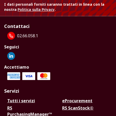
I dati personali forniti saranno trattati in linea con la
nostra
Politica sulla Privacy
.
Contattaci
02.66.058.1
Seguici
Accettiamo
Servizi
Tutti i servizi
eProcurement
RS
RS ScanStock®
PurchasingManager™