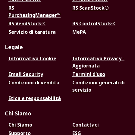
RS
RS ScanStock®
PurchasingManager™
RS VendStock®
RS ControlStock®
Servizio di taratura
MePA
Legale
Informativa Cookie
Informativa Privacy -
Aggiornata
Email Security
Termini d'uso
Condizioni di vendita
Condizioni generali di
servizio
Etica e responsabilità
Chi Siamo
Chi Siamo
Contattaci
Supporto
ESG