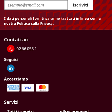
Iscriviti
I dati personali forniti saranno trattati in linea con la
nostra
Politica sulla Privacy
.
Contattaci
02.66.058.1
Seguici
Accettiamo
Servizi
Tutti i servizi
eProcurement