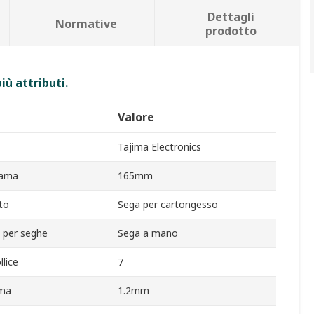
Dettagli
Normative
prodotto
iù attributi.
Valore
Tajima Electronics
lama
165mm
to
Sega per cartongesso
a per seghe
Sega a mano
llice
7
ama
1.2mm