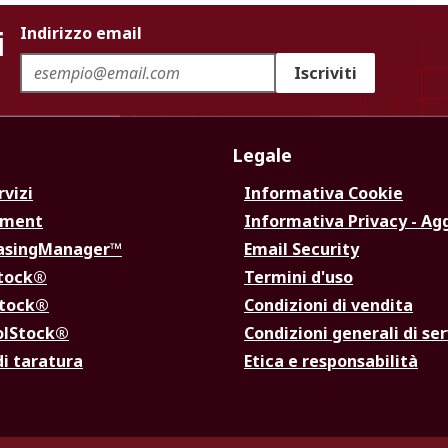
i
Indirizzo email
Iscriviti
Legale
rvizi
Informativa Cookie
ement
Informativa Privacy - Ag
hasingManager™
Email Security
Stock®
Termini d'uso
Stock®
Condizioni di vendita
olStock®
Condizioni generali di ser
di taratura
Etica e responsabilità