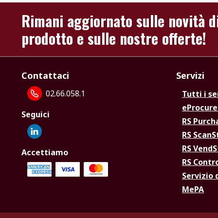
Rimani aggiornato sulle novità d
prodotto e sulle nostre offerte!
Contattaci
Servizi
02.66.058.1
Tutti i se
eProcur
Seguici
RS Purc
RS Scan
RS Vend
Accettiamo
RS Contr
Servizio 
MePA