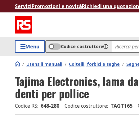
Servizi
Promozioni e novità
Richiedi una quotazio
Menu
Codice costruttore
/
Utensili manuali
/
Coltelli, forbici e seghe
/
Seghe
Tajima Electronics, lama d
denti per pollice
Codice RS
:
648-280
Codice costruttore
:
TAGT165