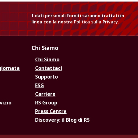
I dati personali forniti saranno trattati in
linea con la nostra
Politica sulla Privacy
.
Chi Siamo
Chi Siamo
giornata
Contattaci
Supporto
ESG
Carriere
vizio
RS Group
Press Centre
Discovery: il Blog di RS