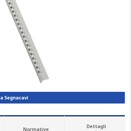
za Segnacavi
Dettagli
Normative