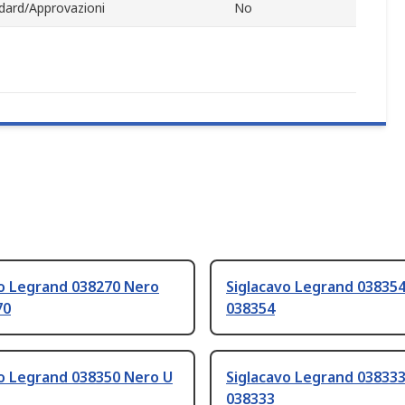
dard/Approvazioni
No
vo Legrand 038270 Nero
Siglacavo Legrand 03835
70
038354
vo Legrand 038350 Nero U
Siglacavo Legrand 03833
038333