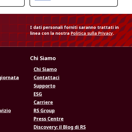
I dati personali forniti saranno trattati in
linea con la nostra
Politica sulla Privacy
.
Chi Siamo
Chi Siamo
giornata
Contattaci
Supporto
ESG
Carriere
vizio
RS Group
Press Centre
Discovery: il Blog di RS