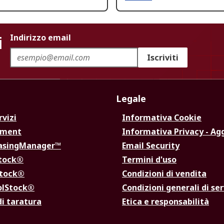
i
Indirizzo email
Iscriviti
Legale
rvizi
Informativa Cookie
ement
Informativa Privacy - Ag
hasingManager™
Email Security
Stock®
Termini d'uso
Stock®
Condizioni di vendita
olStock®
Condizioni generali di ser
di taratura
Etica e responsabilità