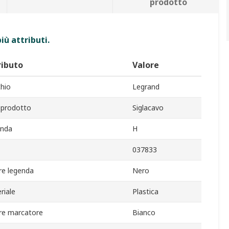
prodotto
iù attributi.
ributo
Valore
hio
Legrand
 prodotto
Siglacavo
nda
H
037833
re legenda
Nero
riale
Plastica
re marcatore
Bianco