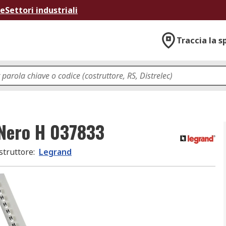
ne
Settori industriali
Traccia la s
Nero H 037833
struttore
:
Legrand