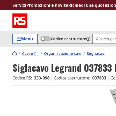
Servizi
Promozioni e novità
Richiedi una quotazio
Menu
Codice costruttore
/
Cavi e fili
/
Organizzazione cavi
/
Segnacavi
Siglacavo Legrand 037833 
Codice RS
:
333-998
Codice costruttore
:
037833
Co