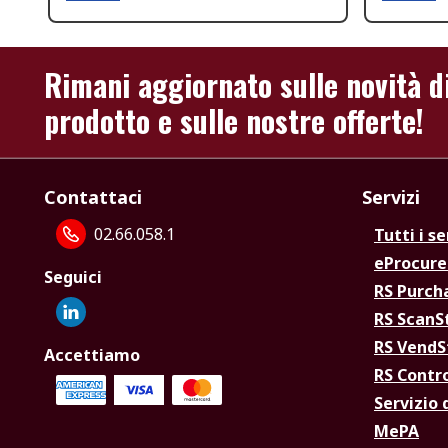
Rimani aggiornato sulle novità d
prodotto e sulle nostre offerte!
Contattaci
Servizi
02.66.058.1
Tutti i se
eProcur
Seguici
RS Purc
RS Scan
RS Vend
Accettiamo
RS Contr
Servizio 
MePA