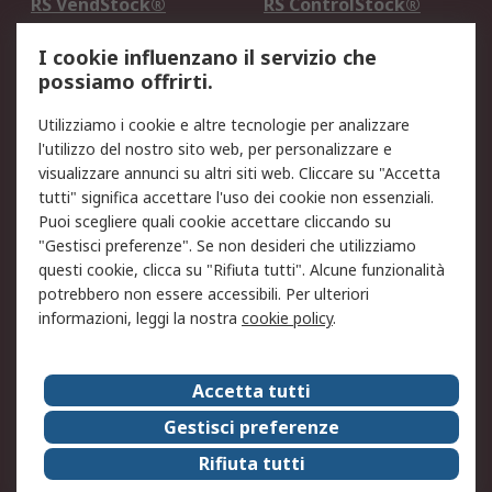
RS VendStock®
RS ControlStock®
Servizio di taratura
MePA
I cookie influenzano il servizio che
possiamo offrirti.
Legale
Utilizziamo i cookie e altre tecnologie per analizzare
Informativa Cookie
Informativa Privacy -
l'utilizzo del nostro sito web, per personalizzare e
Aggiornata
visualizzare annunci su altri siti web. Cliccare su "Accetta
Email Security
Termini d'uso
tutti" significa accettare l'uso dei cookie non essenziali.
Condizioni di vendita
Condizioni generali di
Puoi scegliere quali cookie accettare cliccando su
servizio
"Gestisci preferenze". Se non desideri che utilizziamo
questi cookie, clicca su "Rifiuta tutti". Alcune funzionalità
Etica e responsabilità
potrebbero non essere accessibili. Per ulteriori
informazioni, leggi la nostra
cookie policy
.
Chi Siamo
Chi Siamo
Contattaci
Accetta tutti
Supporto
ESG
Gestisci preferenze
Carriere
RS Group
Rifiuta tutti
Press Centre
Discovery: il Blog di RS