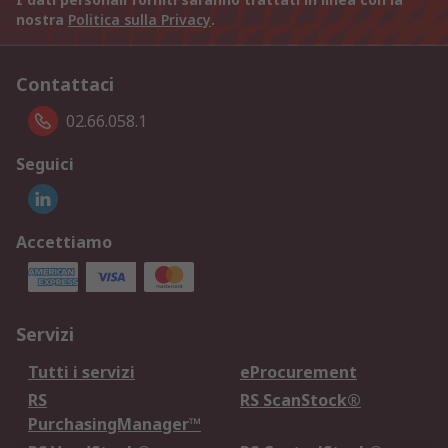
nostra
Politica sulla Privacy
.
Contattaci
02.66.058.1
Seguici
Accettiamo
Servizi
Tutti i servizi
eProcurement
RS
RS ScanStock®
PurchasingManager™