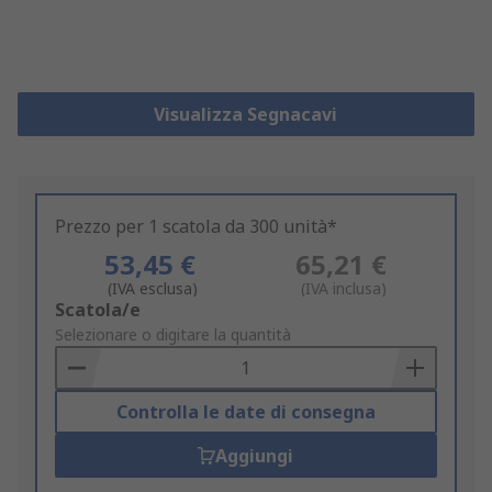
Visualizza Segnacavi
Prezzo per 1 scatola da 300 unità*
53,45 €
65,21 €
(IVA esclusa)
(IVA inclusa)
Add
Scatola/e
to
Selezionare o digitare la quantità
Basket
Controlla le date di consegna
Aggiungi