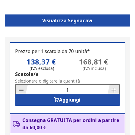
Visualizza Segnacavi
Prezzo per 1 scatola da 70 unità*
138,37 €
168,81 €
(IVA esclusa)
(IVA inclusa)
Add
Scatola/e
to
Selezionare o digitare la quantità
Basket
Aggiungi
Consegna GRATUITA per ordini a partire
da 60,00 €