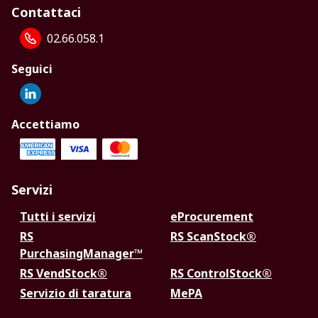
Contattaci
02.66.058.1
Seguici
Accettiamo
Servizi
Tutti i servizi
eProcurement
RS
RS ScanStock®
PurchasingManager™
RS VendStock®
RS ControlStock®
Servizio di taratura
MePA