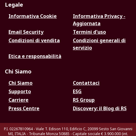
Legale
Informativa Cookie
Informativa Privacy -
Aggiornata
Email Security
Termini d'uso
Condizioni di vendita
Condizioni generali di
servizio
Etica e responsabilità
Chi Siamo
Chi Siamo
Contattaci
Supporto
ESG
Carriere
RS Group
Press Centre
Discovery: il Blog di RS
P.I. 02267810964 - Viale T. Edison 110, Edificio C, 20099 Sesto San Giovanni
MI, ITALIA - Tribunale Monza 50885 - Capitale sociale € 3.900.000 (int.