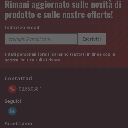
Rimani aggiornato sulle novità di
prodotto e sulle nostre offerte!
Indirizzo email
Iscriviti
I dati personali forniti saranno trattati in linea con la
nostra
Politica sulla Privacy
.
Contattaci
02.66.058.1
Seguici
Accettiamo