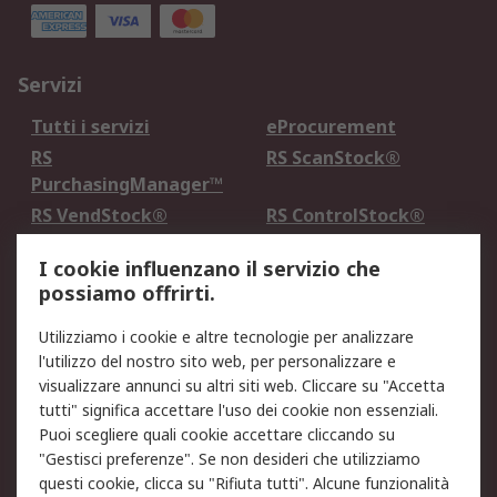
Servizi
Tutti i servizi
eProcurement
RS
RS ScanStock®
PurchasingManager™
RS VendStock®
RS ControlStock®
Servizio di taratura
MePA
I cookie influenzano il servizio che
possiamo offrirti.
Legale
Utilizziamo i cookie e altre tecnologie per analizzare
Informativa Cookie
Informativa Privacy -
l'utilizzo del nostro sito web, per personalizzare e
Aggiornata
visualizzare annunci su altri siti web. Cliccare su "Accetta
Email Security
Termini d'uso
tutti" significa accettare l'uso dei cookie non essenziali.
Condizioni di vendita
Condizioni generali di
Puoi scegliere quali cookie accettare cliccando su
servizio
"Gestisci preferenze". Se non desideri che utilizziamo
questi cookie, clicca su "Rifiuta tutti". Alcune funzionalità
Etica e responsabilità