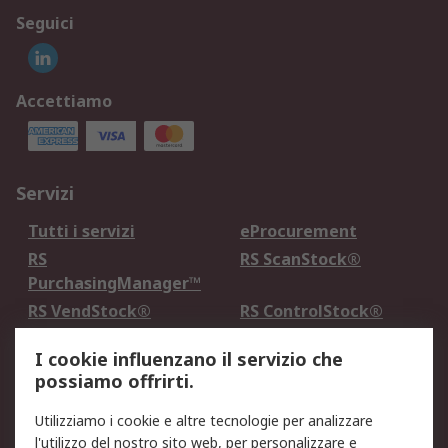
Seguici
Accettiamo
Servizi
Tutti i servizi
eProcurement
RS
RS ScanStock®
PurchasingManager™
RS VendStock®
RS ControlStock®
Servizio di taratura
MePA
I cookie influenzano il servizio che
possiamo offrirti.
Legale
Utilizziamo i cookie e altre tecnologie per analizzare
Informativa Cookie
Informativa Privacy -
l'utilizzo del nostro sito web, per personalizzare e