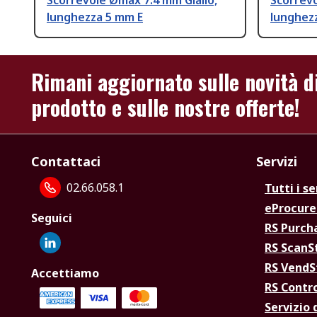
Scorrevole Ømax 7.4 mm Giallo,
Scorrevo
lunghezza 5 mm E
lunghez
Rimani aggiornato sulle novità d
prodotto e sulle nostre offerte!
Contattaci
Servizi
02.66.058.1
Tutti i se
eProcur
Seguici
RS Purc
RS Scan
RS Vend
Accettiamo
RS Contr
Servizio 