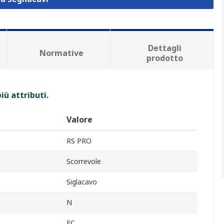
Dettagli
Normative
prodotto
iù attributi.
Valore
RS PRO
Scorrevole
Siglacavo
N
EC