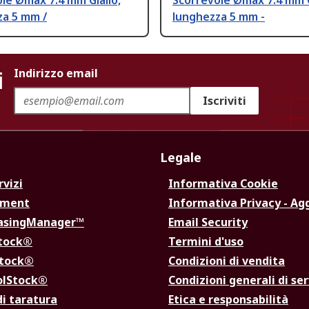
le Ømax 7.4 mm Giallo,
Scorrevole Ømax 7.4 mm G
za 5 mm /
lunghezza 5 mm -
i
Indirizzo email
Iscriviti
Legale
rvizi
Informativa Cookie
ement
Informativa Privacy - Ag
hasingManager™
Email Security
Stock®
Termini d'uso
Stock®
Condizioni di vendita
olStock®
Condizioni generali di ser
di taratura
Etica e responsabilità