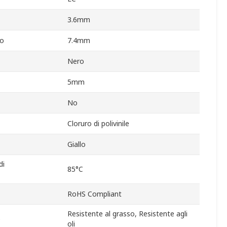
3.6mm
vo
7.4mm
Nero
5mm
No
Cloruro di polivinile
Giallo
di
85°C
RoHS Compliant
Resistente al grasso, Resistente agli
e
oli