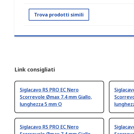
Trova prodotti simili
Link consigliati
Siglacavo RS PRO EC Nero
Siglacav
Scorrevole Ømax 7.4 mm Giallo,
Scorrevo
lunghezza 5 mm O
lunghez
Siglacavo RS PRO EC Nero
Siglacav