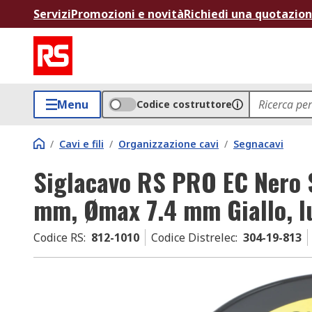
Servizi
Promozioni e novità
Richiedi una quotazio
Menu
Codice costruttore
/
Cavi e fili
/
Organizzazione cavi
/
Segnacavi
Siglacavo RS PRO EC Nero 
mm, Ømax 7.4 mm Giallo, 
Codice RS
:
812-1010
Codice Distrelec
:
304-19-813