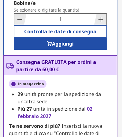
Add
Bobina/e
to
Selezionare o digitare la quantità
Basket
Controlla le date di consegna
Aggiungi
Consegna GRATUITA per ordini a
partire da 60,00 €
In magazzino
29
unità pronte per la spedizione da
un'altra sede
Più
27
unità in spedizione dal
02
febbraio 2027
Te ne servono di più?
Inserisci la nuova
quantità e clicca su "Controlla le date di