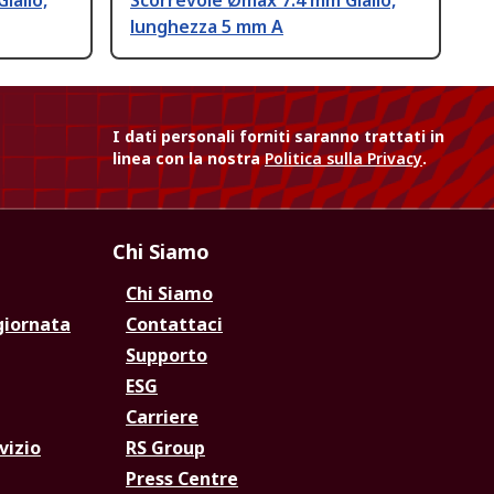
iallo,
Scorrevole Ømax 7.4 mm Giallo,
lunghezza 5 mm A
I dati personali forniti saranno trattati in
linea con la nostra
Politica sulla Privacy
.
Chi Siamo
Chi Siamo
giornata
Contattaci
Supporto
ESG
Carriere
vizio
RS Group
Press Centre