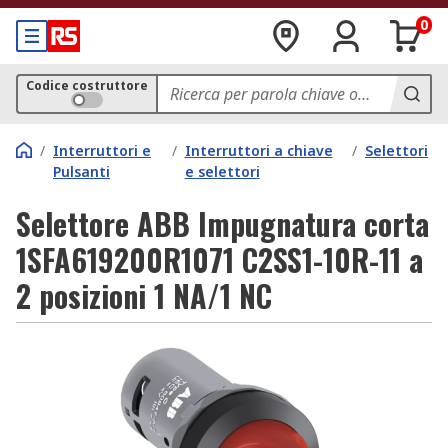
0
Codice costruttore
/
Interruttori e
/
Interruttori a chiave
/
Selettori
Pulsanti
e selettori
Selettore ABB Impugnatura corta
1SFA619200R1071 C2SS1-10R-11 a
2 posizioni 1 NA/1 NC