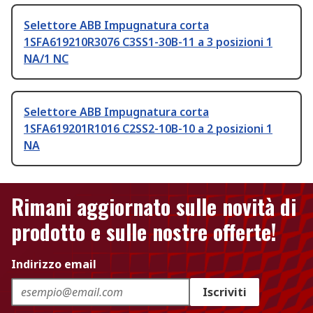
Selettore ABB Impugnatura corta
1SFA619210R3076 C3SS1-30B-11 a 3 posizioni 1
NA/1 NC
Selettore ABB Impugnatura corta
1SFA619201R1016 C2SS2-10B-10 a 2 posizioni 1
NA
Rimani aggiornato sulle novità di
prodotto e sulle nostre offerte!
Indirizzo email
Iscriviti