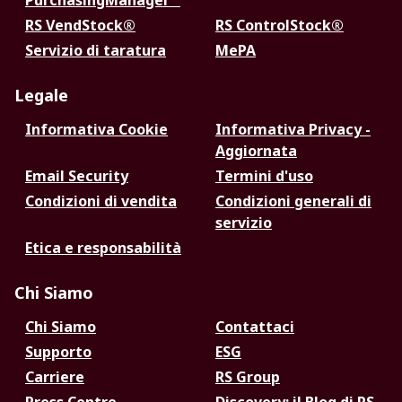
PurchasingManager™
RS VendStock®
RS ControlStock®
Servizio di taratura
MePA
Legale
Informativa Cookie
Informativa Privacy -
Aggiornata
Email Security
Termini d'uso
Condizioni di vendita
Condizioni generali di
servizio
Etica e responsabilità
Chi Siamo
Chi Siamo
Contattaci
Supporto
ESG
Carriere
RS Group