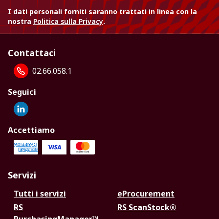
I dati personali forniti saranno trattati in linea con la
nostra
Politica sulla Privacy
.
Contattaci
02.66.058.1
Seguici
Accettiamo
Servizi
Tutti i servizi
eProcurement
RS
RS ScanStock®