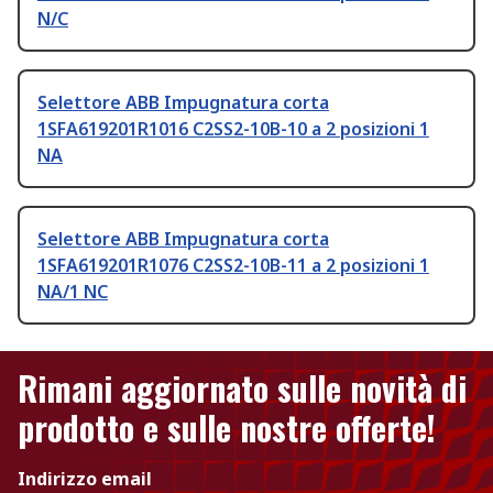
N/C
Selettore ABB Impugnatura corta
1SFA619201R1016 C2SS2-10B-10 a 2 posizioni 1
NA
Selettore ABB Impugnatura corta
1SFA619201R1076 C2SS2-10B-11 a 2 posizioni 1
NA/1 NC
Rimani aggiornato sulle novità di
prodotto e sulle nostre offerte!
Indirizzo email