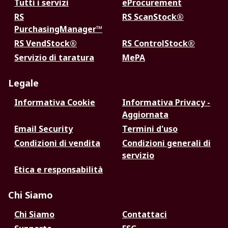
Tutti i servizi
eProcurement
RS
RS ScanStock®
PurchasingManager™
RS VendStock®
RS ControlStock®
Servizio di taratura
MePA
Legale
Informativa Cookie
Informativa Privacy -
Aggiornata
Email Security
Termini d'uso
Condizioni di vendita
Condizioni generali di
servizio
Etica e responsabilità
Chi Siamo
Chi Siamo
Contattaci