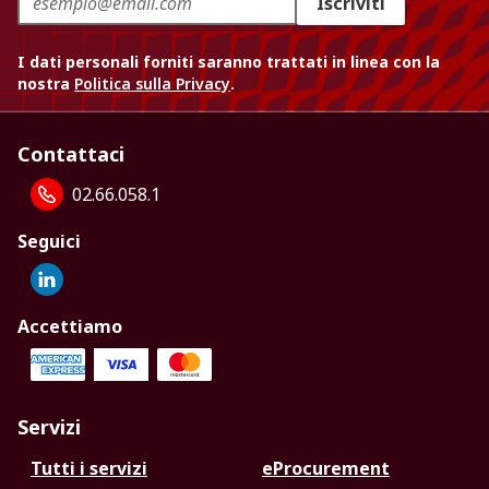
Iscriviti
I dati personali forniti saranno trattati in linea con la
nostra
Politica sulla Privacy
.
Contattaci
02.66.058.1
Seguici
Accettiamo
Servizi
Tutti i servizi
eProcurement