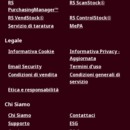
RS
RS ScanStock®
PurchasingManager™
RS VendStock®
RS ControlStock®
Servizio di taratura
MePA
Legale
Informativa Cookie
Informativa Privacy -
Aggiornata
Email Security
Termini d'uso
Condizioni di vendita
Condizioni generali di
servizio
Etica e responsabilità
Chi Siamo
Chi Siamo
Contattaci
Supporto
ESG