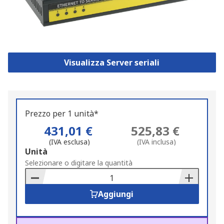
Visualizza Server seriali
Prezzo per 1 unità*
431,01 €
525,83 €
(IVA esclusa)
(IVA inclusa)
Add
Unità
to
Selezionare o digitare la quantità
Basket
Aggiungi