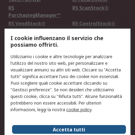
RS
RS ScanStock®
PurchasingManager™
RS VendStock®
RS ControlStock®
Servizio di taratura
MePA
I cookie influenzano il servizio che
possiamo offrirti.
Legale
Utilizziamo i cookie e altre tecnologie per analizzare
Informativa Cookie
Informativa Privacy -
l'utilizzo del nostro sito web, per personalizzare e
Aggiornata
visualizzare annunci su altri siti web. Cliccare su "Accetta
Email Security
Termini d'uso
tutti" significa accettare l'uso dei cookie non essenziali.
Condizioni di vendita
Condizioni generali di
Puoi scegliere quali cookie accettare cliccando su
servizio
"Gestisci preferenze". Se non desideri che utilizziamo
questi cookie, clicca su "Rifiuta tutti". Alcune funzionalità
Etica e responsabilità
potrebbero non essere accessibili. Per ulteriori
informazioni, leggi la nostra
cookie policy
.
Chi Siamo
Chi Siamo
Contattaci
Accetta tutti
Supporto
ESG