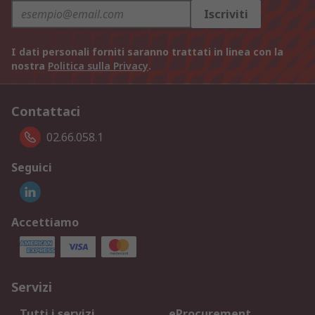
Iscriviti
I dati personali forniti saranno trattati in linea con la
nostra
Politica sulla Privacy
.
Contattaci
02.66.058.1
Seguici
Accettiamo
Servizi
Tutti i servizi
eProcurement