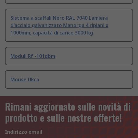
Sistema a scaffali Nero RAL 7040 Lamiera
d'acciaio galvanizzato Manorga 4 ripiani x
1000mm, capacità di carico 3000 kg
Moduli Rf -101dbm
Mouse Ukca
Rimani aggiornato sulle novità di
prodotto e sulle nostre offerte!
Indirizzo email