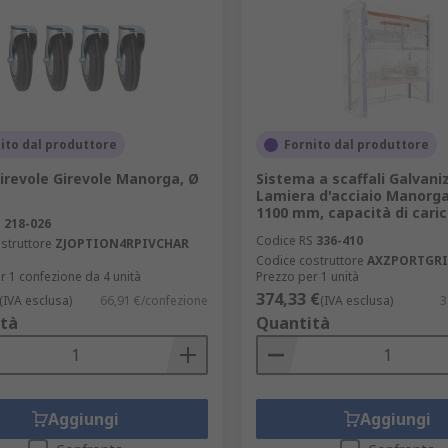
ito dal produttore
Fornito dal produttore
irevole Girevole Manorga, Ø
Sistema a scaffali Galvani
Lamiera d'acciaio Manorga
1100 mm, capacità di caric
S
218-026
Codice RS
336-410
struttore
ZJOPTION4RPIVCHAR
Codice costruttore
AXZPORTGRI
r 1 confezione da 4 unità
Prezzo per 1 unità
374,33 €
(IVA esclusa)
66,91 €/confezione
(IVA esclusa)
3
tà
Quantità
Aggiungi
Aggiungi