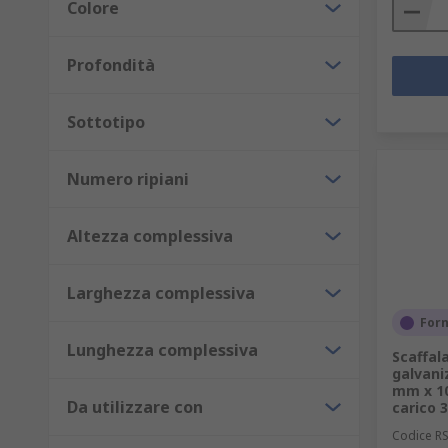
Colore
Profondità
Sottotipo
Numero ripiani
Altezza complessiva
Larghezza complessiva
Forn
Lunghezza complessiva
Scaffal
galvani
mm x 10
Da utilizzare con
carico 
Codice R