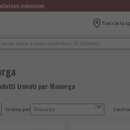
ne
Settori industriali
Traccia la s
orga
odotti trovati per Manorga
Ordina per
Rilevanza
Confron