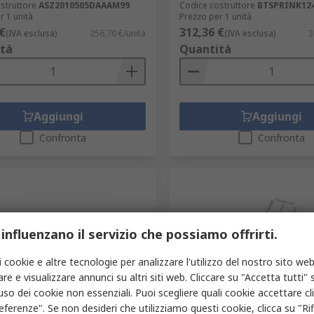
struttore
ASZ2010505DAAAM99
Codice costruttore
BTSPRINK12
r 1 unità
Prezzo per 1 unità
€
312,36 €
(IVA esclusa)
256,70 €/unità
(IVA esclusa)
3
tà
Quantità
Aggiungi
Aggiungi
Confronta
Confronta
 influenzano il servizio che possiamo offrirti.
i cookie e altre tecnologie per analizzare l'utilizzo del nostro sito web
re e visualizzare annunci su altri siti web. Cliccare su "Accetta tutti" s
ito dal produttore
Fornito dal produttore
'uso dei cookie non essenziali. Puoi scegliere quali cookie accettare c
eferenze". Se non desideri che utilizziamo questi cookie, clicca su "Rifi
orma di espansione Grigio
Piattaforma di espansion