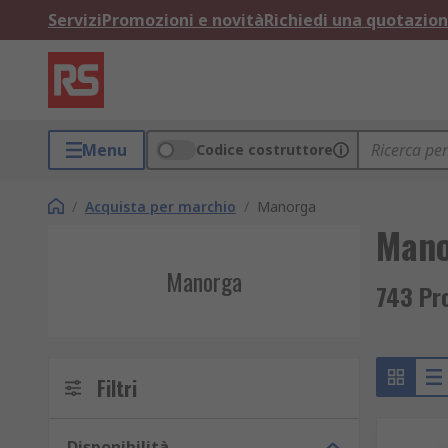
Servizi
Promozioni e novità
Richiedi una quotazio
Menu
Codice costruttore
/
Acquista per marchio
/
Manorga
Man
Manorga
743 Pr
Filtri
Disponibilità