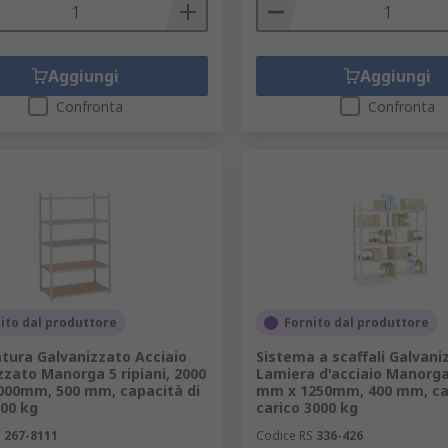
Aggiungi
Aggiungi
Confronta
Confronta
ito dal produttore
Fornito dal produttore
atura Galvanizzato Acciaio
Sistema a scaffali Galvani
zzato Manorga 5 ripiani, 2000
Lamiera d'acciaio Manorga
00mm, 500 mm, capacità di
mm x 1250mm, 400 mm, cap
300 kg
carico 3000 kg
S
267-8111
Codice RS
336-426