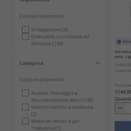
2 opzioni disponibili
In magazzino (3)
Ordinabile su richiesta dal
Forn
fornitore (740)
Sistema
mm, cap
Categoria
Codice R
Codice co
3 opzioni disponibili
Prezzo pe
1244,9
Accesso, Stoccaggio e
Quanti
Movimentazione merci (740)
Utensili elettrici e saldatura
(2)
Materiali tecnici e per
l'industria (1)