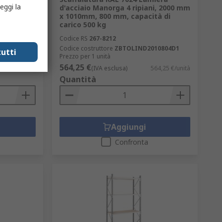
eggi la
anizzato
d'acciaio Manorga 4 ripiani, 2000 mm
 x
x 1010mm, 800 mm, capacità di
 di
carico 500 kg
Codice RS
267-8212
BG1080A
Codice costruttore
ZBTOLIND2010804D1
utti
Prezzo per 1 unità
564,25 €
51,95 €/unità
(IVA esclusa)
564,25 €/unità
Quantità
Aggiungi
Confronta