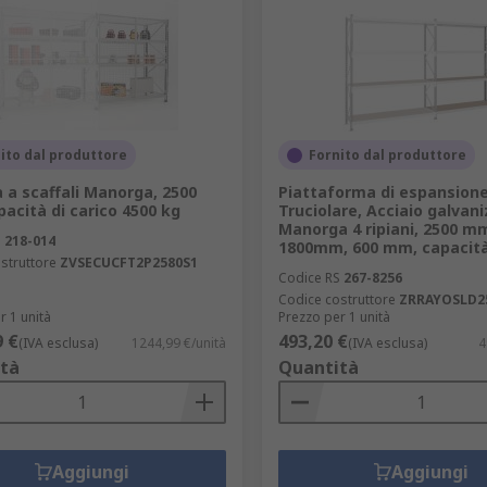
ito dal produttore
Fornito dal produttore
 a scaffali Manorga, 2500
Piattaforma di espansione
acità di carico 4500 kg
Truciolare, Acciaio galvan
Manorga 4 ripiani, 2500 m
S
218-014
1800mm, 600 mm, capacit
struttore
ZVSECUCFT2P2580S1
Codice RS
267-8256
Codice costruttore
ZRRAYOSLD2
r 1 unità
Prezzo per 1 unità
9 €
493,20 €
(IVA esclusa)
1244,99 €/unità
(IVA esclusa)
4
tà
Quantità
Aggiungi
Aggiungi