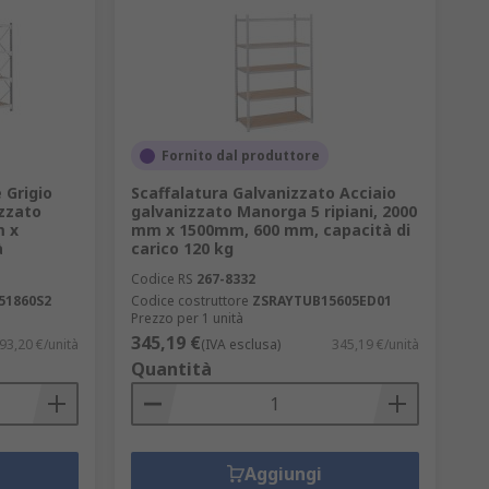
Fornito dal produttore
 Grigio
Scaffalatura Galvanizzato Acciaio
izzato
galvanizzato Manorga 5 ripiani, 2000
m x
mm x 1500mm, 600 mm, capacità di
à
carico 120 kg
Codice RS
267-8332
51860S2
Codice costruttore
ZSRAYTUB15605ED01
Prezzo per 1 unità
345,19 €
93,20 €/unità
(IVA esclusa)
345,19 €/unità
Quantità
Aggiungi