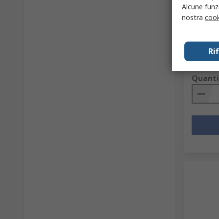
Alcune funzi
Lamiera
300 mm
nostra
cook
capacit
Codice R
Codice co
Ri
Prezzo pe
33,60 €
Quanti