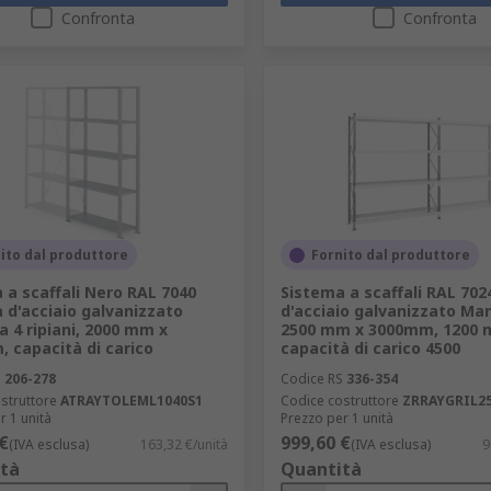
Confronta
Confronta
ito dal produttore
Fornito dal produttore
 a scaffali Nero RAL 7040
Sistema a scaffali RAL 70
 d'acciaio galvanizzato
d'acciaio galvanizzato Ma
 4 ripiani, 2000 mm x
2500 mm x 3000mm, 1200 
 capacità di carico
capacità di carico 4500
S
206-278
Codice RS
336-354
struttore
ATRAYTOLEML1040S1
Codice costruttore
ZRRAYGRIL2
r 1 unità
Prezzo per 1 unità
€
999,60 €
(IVA esclusa)
163,32 €/unità
(IVA esclusa)
9
tà
Quantità