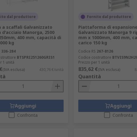
ito dal produttore
Fornito dal produttore
 a scaffali Galvanizzato
Piattaforma di espansion
 d'acciaio Manorga, 2500
Galvanizzato Manorga 9 rip
50mm, 400 mm, capacità di
mm x 1000mm, 400 mm, cap
3000 kg
carico 150 kg
S
336-284
Codice RS
267-8126
struttore
BTSPRI251260GRIS1
Codice costruttore
BTVIS9N2H2
r 1 unità
Prezzo per 1 unità
€
835,62 €
(IVA esclusa)
430,76 €/unità
(IVA esclusa)
8
tà
Quantità
Aggiungi
Aggiungi
Confronta
Confronta