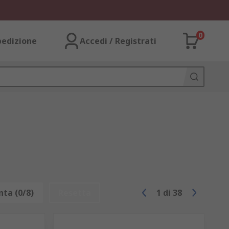
0
pedizione
Accedi / Registrati
ta (0/8)
Resetta
1
di
38