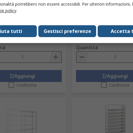
onalità potrebbero non essere accessibili. Per ulteriori informazioni, l
 d'acciaio Manorga 1 ripiani,
Galvanizzato Acciaio galv
 x 1250mm, 300 mm,
Manorga 1 ripiani, 800 mm
ie policy
.
à di carico 122 kg
1000mm, 800 mm, capacità
S
267-8140
Codice RS
267-8274
struttore
ZANIVSUPTUB1230A
Codice costruttore
ZSNIVSUPTU
fiuta tutti
Gestisci preferenze
Accetta t
r 1 unità
Prezzo per 1 unità
51,95 €
(IVA esclusa)
33,60 €/unità
(IVA esclusa)
tà
Quantità
Aggiungi
Aggiungi
Confronta
Confronta