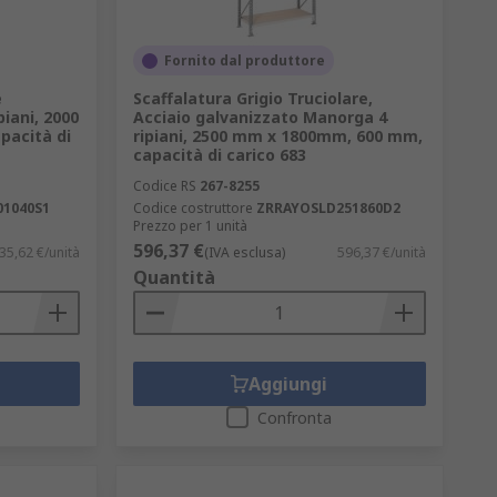
Fornito dal produttore
e
Scaffalatura Grigio Truciolare,
iani, 2000
Acciaio galvanizzato Manorga 4
acità di
ripiani, 2500 mm x 1800mm, 600 mm,
capacità di carico 683
Codice RS
267-8255
01040S1
Codice costruttore
ZRRAYOSLD251860D2
Prezzo per 1 unità
596,37 €
35,62 €/unità
(IVA esclusa)
596,37 €/unità
Quantità
Aggiungi
Confronta