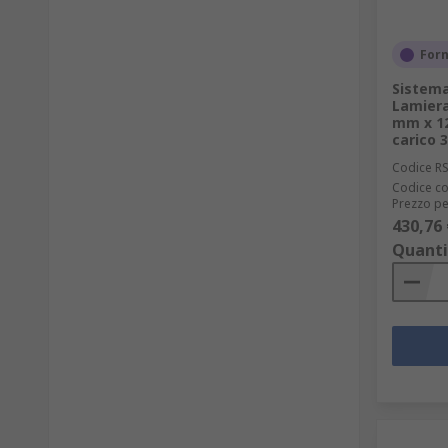
Forn
Sistema
Lamiera
mm x 12
carico 
Codice R
Codice co
Prezzo pe
430,76 
Quanti