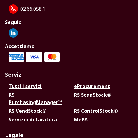
02.66.058.1
Seguici
Accettiamo
Servizi
Tutti i servizi
eProcurement
RS
RS ScanStock®
PurchasingManager™
RS VendStock®
RS ControlStock®
Servizio di taratura
MePA
Legale