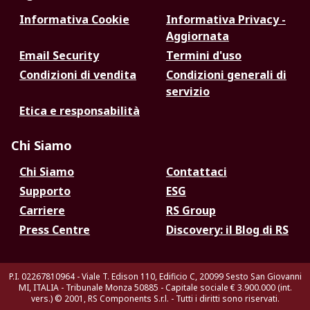
Informativa Cookie
Informativa Privacy -
Aggiornata
Email Security
Termini d'uso
Condizioni di vendita
Condizioni generali di
servizio
Etica e responsabilità
Chi Siamo
Chi Siamo
Contattaci
Supporto
ESG
Carriere
RS Group
Press Centre
Discovery: il Blog di RS
P.I. 02267810964 - Viale T. Edison 110, Edificio C, 20099 Sesto San Giovanni
MI, ITALIA - Tribunale Monza 50885 - Capitale sociale € 3.900.000 (int.
vers.)
© 2001, RS Components S.r.l. - Tutti i diritti sono riservati.