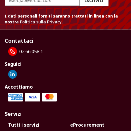
Iscriviti
I dati personali forniti saranno trattati in linea con la
nostra
Politica sulla Privacy
.
Contattaci
02.66.058.1
Seguici
Accettiamo
Servizi
Tutti i servizi
eProcurement