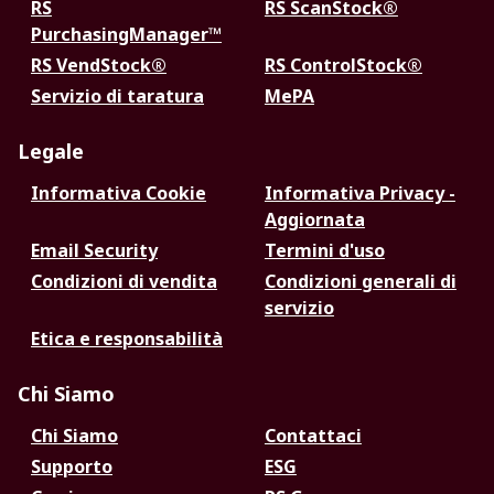
RS
RS ScanStock®
PurchasingManager™
RS VendStock®
RS ControlStock®
Servizio di taratura
MePA
Legale
Informativa Cookie
Informativa Privacy -
Aggiornata
Email Security
Termini d'uso
Condizioni di vendita
Condizioni generali di
servizio
Etica e responsabilità
Chi Siamo
Chi Siamo
Contattaci
Supporto
ESG