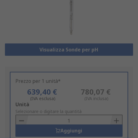
Visualizza Sonde per pH
Prezzo per 1 unità*
639,40 €
780,07 €
(IVA esclusa)
(IVA inclusa)
Add
Unità
to
Selezionare o digitare la quantità
Basket
Aggiungi