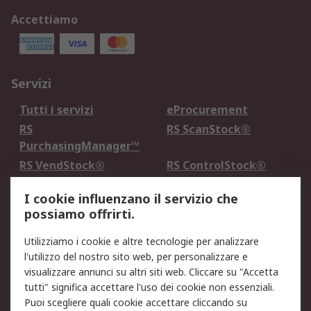
Accettiamo
Servizi
Tutti i servizi
eProcurement
RS
RS ScanStock®
PurchasingManager™
RS VendStock®
RS ControlStock®
Servizio di taratura
MePA
I cookie influenzano il servizio che
possiamo offrirti.
Legale
Utilizziamo i cookie e altre tecnologie per analizzare
Informativa Cookie
Informativa Privacy -
l'utilizzo del nostro sito web, per personalizzare e
Aggiornata
visualizzare annunci su altri siti web. Cliccare su "Accetta
Email Security
Termini d'uso
tutti" significa accettare l'uso dei cookie non essenziali.
Condizioni di vendita
Condizioni generali di
Puoi scegliere quali cookie accettare cliccando su