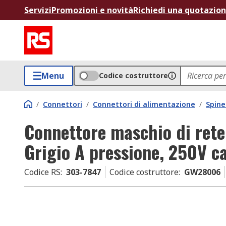
Servizi
Promozioni e novità
Richiedi una quotazio
Menu
Codice costruttore
/
Connettori
/
Connettori di alimentazione
/
Spine
Connettore maschio di rete 
Grigio A pressione, 250V c
Codice RS
:
303-7847
Codice costruttore
:
GW28006