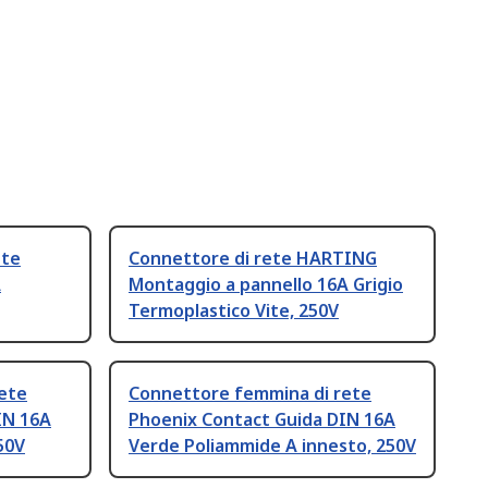
ete
Connettore di rete HARTING
A
Montaggio a pannello 16A Grigio
Termoplastico Vite, 250V
ete
Connettore femmina di rete
IN 16A
Phoenix Contact Guida DIN 16A
50V
Verde Poliammide A innesto, 250V