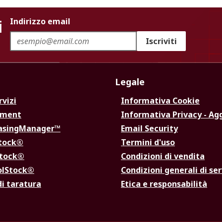
i
Indirizzo email
Iscriviti
Legale
rvizi
Informativa Cookie
ement
Informativa Privacy - Ag
hasingManager™
Email Security
Stock®
Termini d'uso
Stock®
Condizioni di vendita
olStock®
Condizioni generali di ser
di taratura
Etica e responsabilità