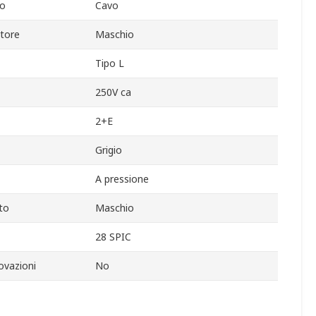
io
Cavo
tore
Maschio
Tipo L
250V ca
2+E
Grigio
A pressione
to
Maschio
28 SPIC
ovazioni
No