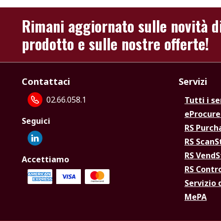
Rimani aggiornato sulle novità d
prodotto e sulle nostre offerte!
Contattaci
Servizi
02.66.058.1
Tutti i se
eProcur
Seguici
RS Purc
RS Scan
RS Vend
Accettiamo
RS Contr
Servizio 
MePA