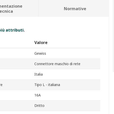
entazione
Normative
ecnica
iù attributi.
Valore
Gewiss
Connettore maschio di rete
Italia
re
Tipo L - italiana
16A
Dritto