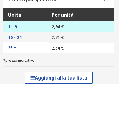
Unità
Per unità
1 - 9
2,94 €
10 - 24
2,71 €
25 +
2,54 €
*prezzo indicativo
Aggiungi alla tua lista