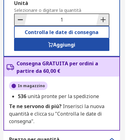
Add
Unità
to
Selezionare o digitare la quantità
Basket
Controlla le date di consegna
Aggiungi
Consegna GRATUITA per ordini a
partire da 60,00 €
In magazzino
536
unità pronte per la spedizione
Te ne servono di più?
Inserisci la nuova
quantità e clicca su "Controlla le date di
consegna".
Prezzo per quantità