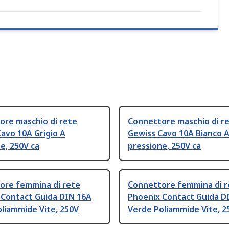
ore maschio di rete
Connettore maschio di r
avo 10A Grigio A
Gewiss Cavo 10A Bianco 
e, 250V ca
pressione, 250V ca
ore femmina di rete
Connettore femmina di r
 Contact Guida DIN 16A
Phoenix Contact Guida D
oliammide Vite, 250V
Verde Poliammide Vite, 2