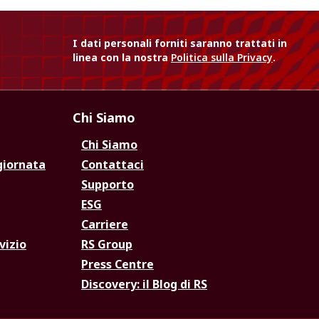
I dati personali forniti saranno trattati in
linea con la nostra
Politica sulla Privacy
.
Chi Siamo
Chi Siamo
giornata
Contattaci
Supporto
ESG
Carriere
vizio
RS Group
Press Centre
Discovery: il Blog di RS