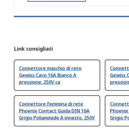
Link consigliati
Connettore maschio di rete
Connett
Gewiss Cavo 16A Bianco A
Gewiss C
pressione, 250V ca
pression
Connettore femmina di rete
Connett
Phoenix Contact Guida DIN 16A
Phoenix
Grigio Poliammide A innesto, 250V
Grigio P