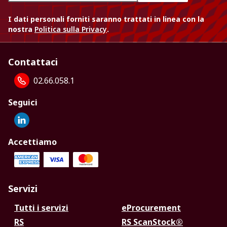
I dati personali forniti saranno trattati in linea con la
nostra
Politica sulla Privacy
.
Contattaci
02.66.058.1
Seguici
Accettiamo
Servizi
Tutti i servizi
eProcurement
RS
RS ScanStock®