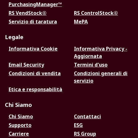
PurchasingManager™
RS VendStock®
RS ControlStock®
Servizio di taratura
MePA
Legale
Informativa Cookie
Informativa Privacy -
Aggiornata
Email Security
Termini d'uso
Condizioni di vendita
Condizioni generali di
servizio
Etica e responsabilità
Chi Siamo
Chi Siamo
Contattaci
Supporto
ESG
Carriere
RS Group