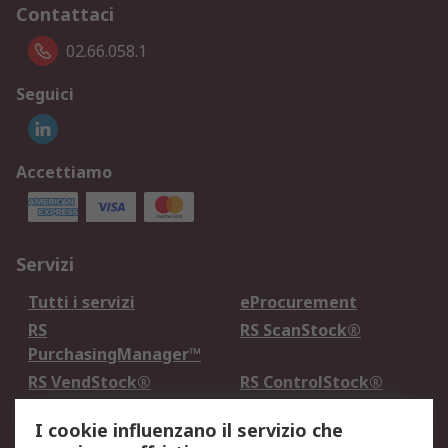
Contattaci
02.66.058.1
Seguici
Accettiamo
Servizi
Tutti i servizi
eProcurement
RS
RS ScanStock®
PurchasingManager™
RS VendStock®
RS ControlStock®
Servizio di taratura
MePA
I cookie influenzano il servizio che