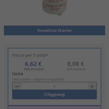
Visualizza Starter
Prezzo per 1 unità*
6,62 €
8,08 €
(IVA esclusa)
(IVA inclusa)
Add
Unità
to
Selezionare o digitare la quantità
Basket
Aggiungi