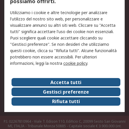
possiamo offrirti.
Legale
Utilizziamo i cookie e altre tecnologie per analizzare
Informativa Cookie
Informativa Privacy -
l'utilizzo del nostro sito web, per personalizzare e
Aggiornata
visualizzare annunci su altri siti web. Cliccare su "Accetta
Email Security
Termini d'uso
tutti" significa accettare l'uso dei cookie non essenziali.
Condizioni di vendita
Condizioni generali di
Puoi scegliere quali cookie accettare cliccando su
servizio
"Gestisci preferenze". Se non desideri che utilizziamo
questi cookie, clicca su "Rifiuta tutti". Alcune funzionalità
Etica e responsabilità
potrebbero non essere accessibili. Per ulteriori
informazioni, leggi la nostra
cookie policy
.
Chi Siamo
Chi Siamo
Contattaci
Accetta tutti
Supporto
ESG
Gestisci preferenze
Carriere
RS Group
Rifiuta tutti
Press Centre
Discovery: il Blog di RS
P.I. 02267810964 - Viale T. Edison 110, Edificio C, 20099 Sesto San Giovanni
MI, ITALIA - Tribunale Monza 50885 - Capitale sociale € 3.900.000 (int.