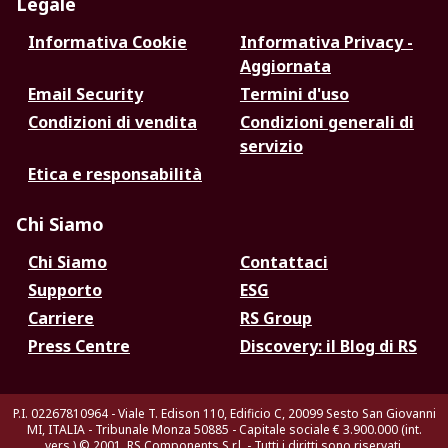
Legale
Informativa Cookie
Informativa Privacy -
Aggiornata
Email Security
Termini d'uso
Condizioni di vendita
Condizioni generali di
servizio
Etica e responsabilità
Chi Siamo
Chi Siamo
Contattaci
Supporto
ESG
Carriere
RS Group
Press Centre
Discovery: il Blog di RS
P.I. 02267810964 - Viale T. Edison 110, Edificio C, 20099 Sesto San Giovanni
MI, ITALIA - Tribunale Monza 50885 - Capitale sociale € 3.900.000 (int.
vers.)
© 2001, RS Components S.r.l. - Tutti i diritti sono riservati.