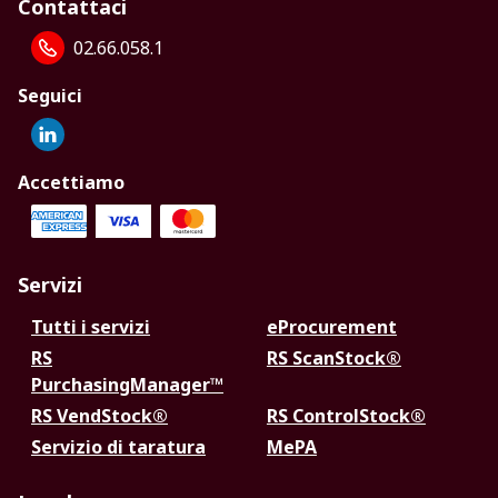
Contattaci
02.66.058.1
Seguici
Accettiamo
Servizi
Tutti i servizi
eProcurement
RS
RS ScanStock®
PurchasingManager™
RS VendStock®
RS ControlStock®
Servizio di taratura
MePA