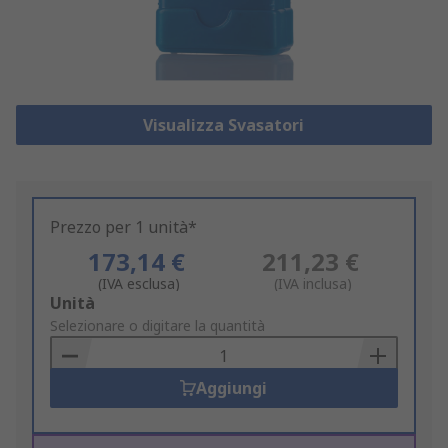
Visualizza Svasatori
Prezzo per 1 unità*
173,14 €
211,23 €
(IVA esclusa)
(IVA inclusa)
Add
Unità
to
Selezionare o digitare la quantità
Basket
Aggiungi