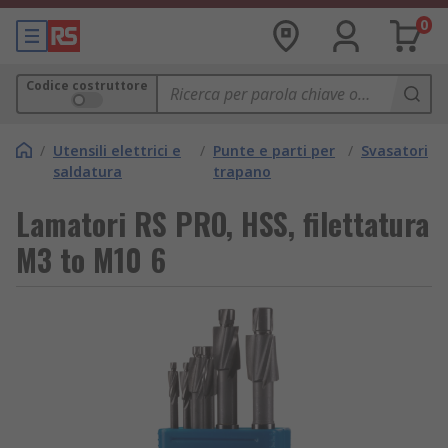
0
Codice costruttore
/
Utensili elettrici e
/
Punte e parti per
/
Svasatori
saldatura
trapano
Lamatori RS PRO, HSS, filettatura
M3 to M10 6