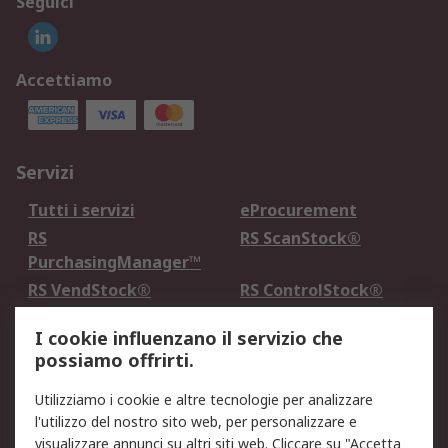
Seguici
Accettiamo
Servizi
Tutti i servizi
eProcurement
RS
RS ScanStock®
PurchasingManager™
RS VendStock®
RS ControlStock®
Servizio di taratura
MePA
I cookie influenzano il servizio che
possiamo offrirti.
Legale
Utilizziamo i cookie e altre tecnologie per analizzare
Informativa Cookie
Informativa Privacy -
l'utilizzo del nostro sito web, per personalizzare e
Aggiornata
visualizzare annunci su altri siti web. Cliccare su "Accetta