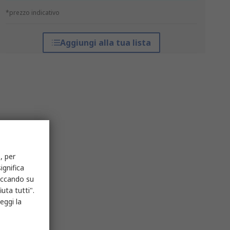
*prezzo indicativo
Aggiungi alla tua lista
, per
ignifica
liccando su
uta tutti".
eggi la