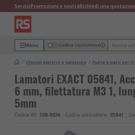
Servizi
Promozioni e novità
Richiedi una quotazio
Menu
Codice costruttore
/
Utensili elettrici e saldatura
/
Punte e parti per t
Lamatori EXACT 05841, Acci
6 mm, filettatura M3 1, l
5mm
Codice RS
:
508-9036
Codice costruttore
:
05841
Co