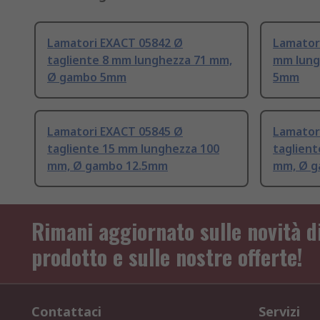
Lamatori EXACT 05842 Ø
Lamatori
tagliente 8 mm lunghezza 71 mm,
mm lung
Ø gambo 5mm
5mm
Lamatori EXACT 05845 Ø
Lamator
tagliente 15 mm lunghezza 100
taglien
mm, Ø gambo 12.5mm
mm, Ø 
Rimani aggiornato sulle novità d
prodotto e sulle nostre offerte!
Contattaci
Servizi