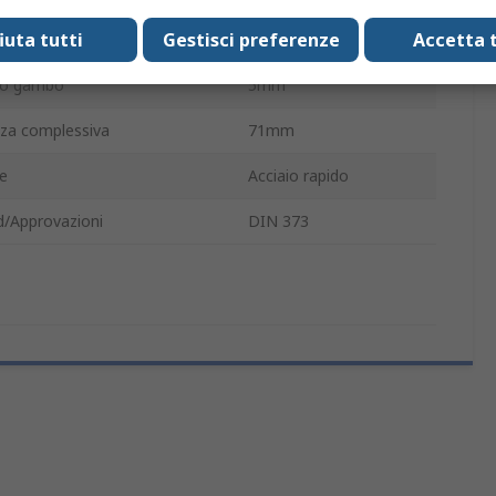
fiuta tutti
Gestisci preferenze
Accetta t
di pezzi
1
ro gambo
5mm
za complessiva
71mm
le
Acciaio rapido
d/Approvazioni
DIN 373