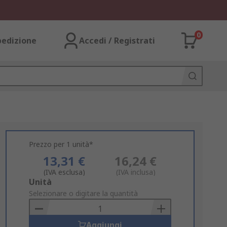
0
pedizione
Accedi / Registrati
Prezzo per 1 unità*
13,31 €
16,24 €
(IVA esclusa)
(IVA inclusa)
Add
Unità
to
Selezionare o digitare la quantità
Basket
Aggiungi