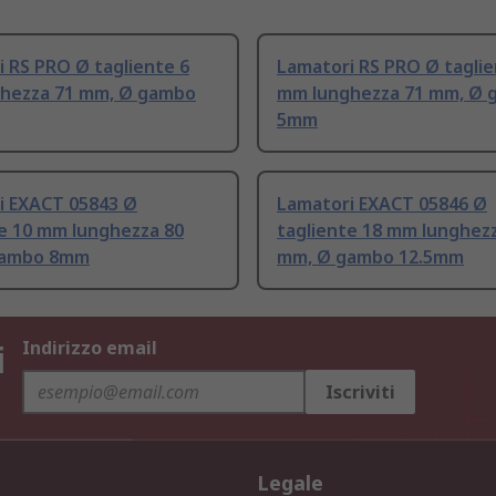
 RS PRO Ø tagliente 6
Lamatori RS PRO Ø taglie
hezza 71 mm, Ø gambo
mm lunghezza 71 mm, Ø 
5mm
i EXACT 05843 Ø
Lamatori EXACT 05846 Ø
te 10 mm lunghezza 80
tagliente 18 mm lunghez
gambo 8mm
mm, Ø gambo 12.5mm
i
Indirizzo email
Iscriviti
Legale