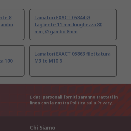
nte 8
Lamatori EXACT 05844 Ø
gambo
tagliente 11 mm lunghezza 80
mm, Ø gambo 8mm
Lamatori EXACT 05863 filettatura
za 100
M3 to M10 6
I dati personali forniti saranno trattati in
linea con la nostra
Politica sulla Privacy
.
Chi Siamo