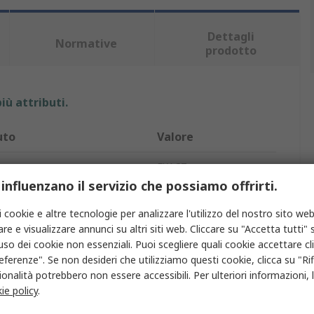
Dettagli
Normative
prodotto
iù attributi.
uto
Valore
EXACT
 influenzano il servizio che possiamo offrirti.
odotto
Lamatori
i cookie e altre tecnologie per analizzare l'utilizzo del nostro sito web
o guida
3.4mm
re e visualizzare annunci su altri siti web. Cliccare su "Accetta tutti" s
'uso dei cookie non essenziali. Puoi scegliere quali cookie accettare c
ne filetto
M3
eferenze". Se non desideri che utilizziamo questi cookie, clicca su "Rifi
onalità potrebbero non essere accessibili. Per ulteriori informazioni, l
o tagliente
6mm
ie policy
.
 gambo
Piatto