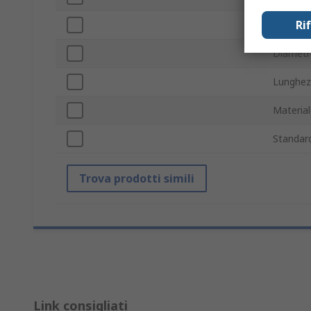
Ri
Numero 
Diamet
Lunghez
Materia
Standar
Trova prodotti simili
Link consigliati