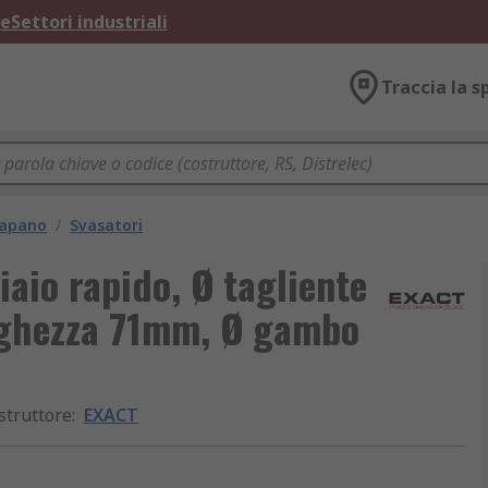
ne
Settori industriali
Traccia la s
rapano
/
Svasatori
aio rapido, Ø tagliente
unghezza 71mm, Ø gambo
struttore
:
EXACT