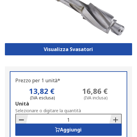
Visualizza Svasatori
Prezzo per 1 unità*
13,82 €
16,86 €
(IVA esclusa)
(IVA inclusa)
Add
Unità
to
Selezionare o digitare la quantità
Basket
Aggiungi