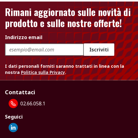
Rimani aggiornato sulle novità di
prodotto e sulle nostre offerte!
Indirizzo email
Iscriviti
I dati personali forniti saranno trattati in linea con la
nostra
Politica sulla Privacy
.
Contattaci
02.66.058.1
Seguici