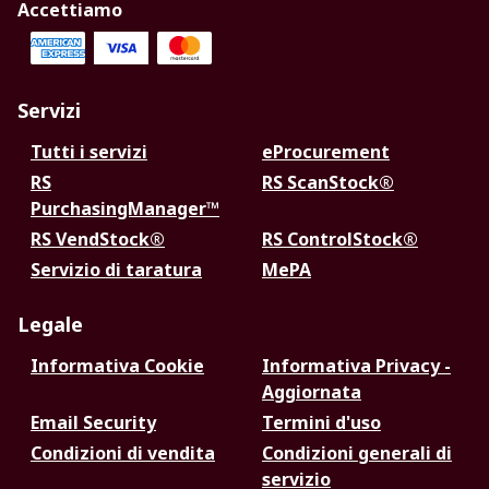
Accettiamo
Servizi
Tutti i servizi
eProcurement
RS
RS ScanStock®
PurchasingManager™
RS VendStock®
RS ControlStock®
Servizio di taratura
MePA
Legale
Informativa Cookie
Informativa Privacy -
Aggiornata
Email Security
Termini d'uso
Condizioni di vendita
Condizioni generali di
servizio