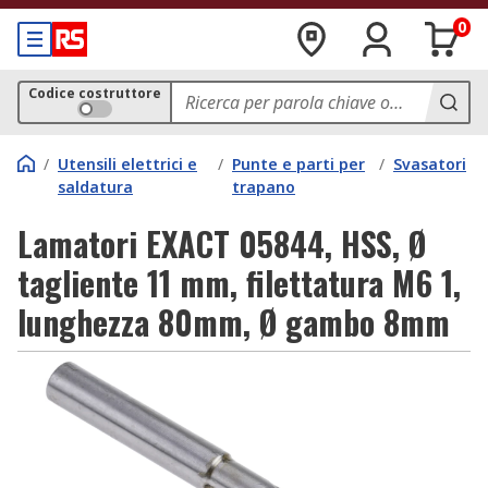
0
Codice costruttore
/
Utensili elettrici e
/
Punte e parti per
/
Svasatori
saldatura
trapano
Lamatori EXACT 05844, HSS, Ø
tagliente 11 mm, filettatura M6 1,
lunghezza 80mm, Ø gambo 8mm