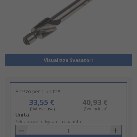
Visualizza Svasatori
Prezzo per 1 unità*
33,55 €
40,93 €
(IVA esclusa)
(IVA inclusa)
Add
Unità
to
Selezionare o digitare la quantità
Basket