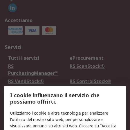
Accettiamo
Servizi
Tutti i servizi
eProcurement
RS
RS ScanStock®
PurchasingManager™
RS VendStock®
RS ControlStock®
Servizio di taratura
MePA
I cookie influenzano il servizio che
possiamo offrirti.
Legale
Utilizziamo i cookie e altre tecnologie per analizzare
Informativa Cookie
Informativa Privacy -
l'utilizzo del nostro sito web, per personalizzare e
Aggiornata
visualizzare annunci su altri siti web. Cliccare su "Accetta