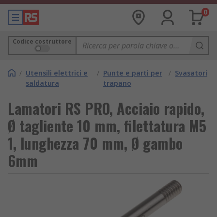
0
Codice costruttore
/
Utensili elettrici e
/
Punte e parti per
/
Svasatori
saldatura
trapano
Lamatori RS PRO, Acciaio rapido,
Ø tagliente 10 mm, filettatura M5
1, lunghezza 70 mm, Ø gambo
6mm