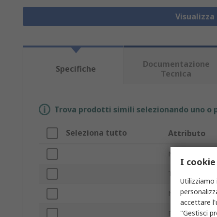
Visualizza
Documentazione
Specifiche
Tecnica
Trova prodotti simili selezionando uno o p
Seleziona tutto
Attributo
Marchio
I cookie
Tipo prodotto
Utilizziamo 
personalizza
Numero di por
accettare l
"Gestisci pr
PoE Power Ove