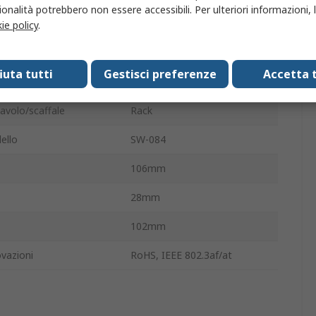
onalità potrebbero non essere accessibili. Per ulteriori informazioni, l
non gestito
ie policy
.
SFP
1
fiuta tutti
Gestisci preferenze
Accetta t
RJ-45
4
avolo/scaffale
Rack
ello
SW-084
106mm
28mm
102mm
vazioni
RoHS, IEEE 802.3af/at