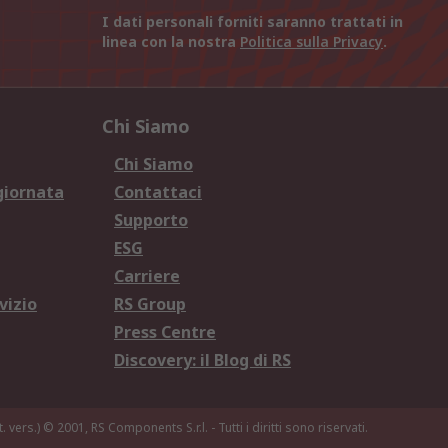
I dati personali forniti saranno trattati in
linea con la nostra
Politica sulla Privacy
.
Chi Siamo
Chi Siamo
giornata
Contattaci
Supporto
ESG
Carriere
vizio
RS Group
Press Centre
Discovery: il Blog di RS
. vers.)
© 2001, RS Components S.r.l. - Tutti i diritti sono riservati.