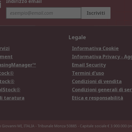
i
Indirizzo email
Iscriviti
Legale
rvizi
Informativa Cookie
ement
Informativa Privacy - Ag
hasingManager™
Email Security
Stock®
Termini d'uso
Stock®
Condizioni di vendita
olStock®
Condizioni generali di ser
di taratura
Etica e responsabilità
n Giovanni MI, ITALIA - Tribunale Monza 50885 - Capitale sociale € 3.900.000 (int