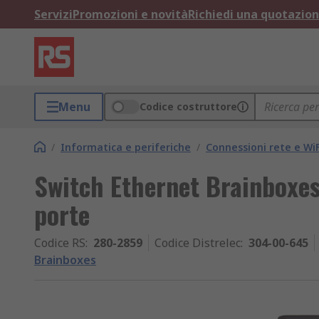
Servizi
Promozioni e novità
Richiedi una quotazio
Menu
Codice costruttore
/
Informatica e periferiche
/
Connessioni rete e WiF
Switch Ethernet Brainboxes
porte
Codice RS
:
280-2859
Codice Distrelec
:
304-00-645
Brainboxes