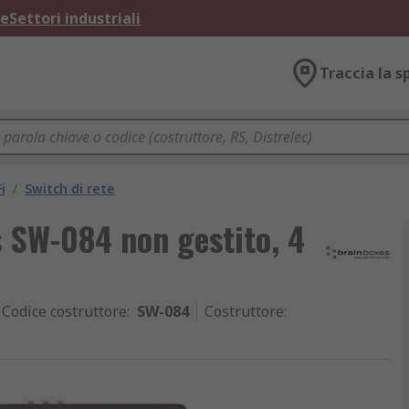
ne
Settori industriali
Traccia la s
i
/
Switch di rete
 SW-084 non gestito, 4
Codice costruttore
:
SW-084
Costruttore
: