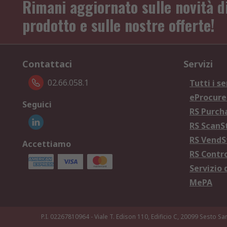
Rimani aggiornato sulle novità d
prodotto e sulle nostre offerte!
Contattaci
Servizi
02.66.058.1
Tutti i se
eProcur
Seguici
RS Purc
RS Scan
RS Vend
Accettiamo
RS Contr
Servizio 
MePA
P.I. 02267810964 - Viale T. Edison 110, Edificio C, 20099 Sesto Sa