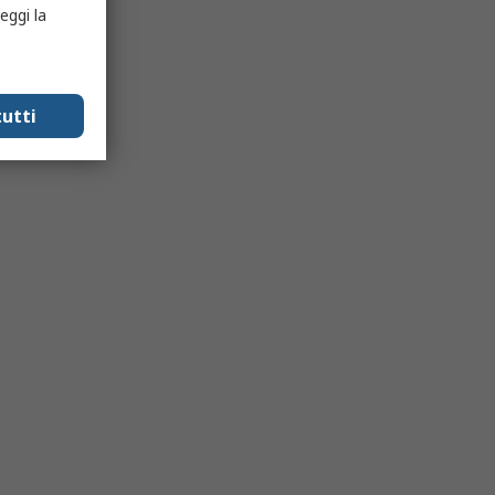
eggi la
utti