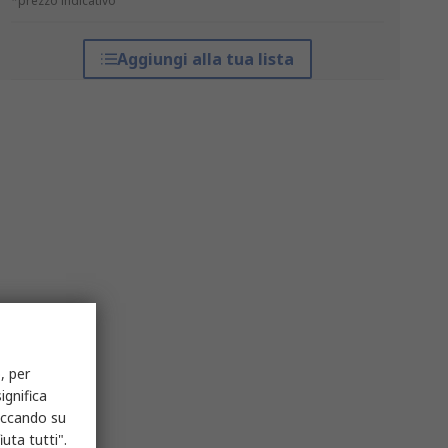
*prezzo indicativo
Aggiungi alla tua lista
, per
ignifica
liccando su
uta tutti".