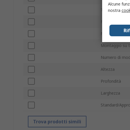
Alcune funzi
Tipo di switch
nostra
cook
Numero porte 
Ri
Numero porte 
Montaggio su t
Numero di mod
Altezza
Profondità
Larghezza
Standard/Appro
Trova prodotti simili