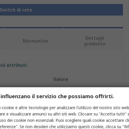
 Switch di rete
Dettagli
Normative
prodotto
iù attributi.
Valore
Brainboxes
 influenzano il servizio che possiamo offrirti.
Switch Ethernet
i cookie e altre tecnologie per analizzare l'utilizzo del nostro sito web
re e visualizzare annunci su altri siti web. Cliccare su "Accetta tutti" s
te
4
'uso dei cookie non essenziali. Puoi scegliere quali cookie accettare c
eferenze". Se non desideri che utilizziamo questi cookie, clicca su "Rifi
r Ethernet
No