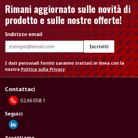
Rimani aggiornato sulle novità di
prodotto e sulle nostre offerte!
Indirizzo email
Iscriviti
I dati personali forniti saranno trattati in linea con la
nostra
Politica sulla Privacy
.
Contattaci
02.66.058.1
Seguici
Accettiamo