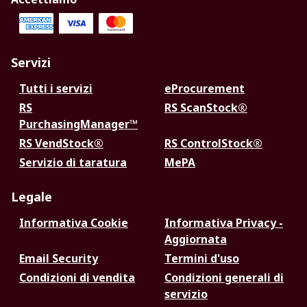
Servizi
Tutti i servizi
eProcurement
RS
RS ScanStock®
PurchasingManager™
RS VendStock®
RS ControlStock®
Servizio di taratura
MePA
Legale
Informativa Cookie
Informativa Privacy -
Aggiornata
Email Security
Termini d'uso
Condizioni di vendita
Condizioni generali di
servizio