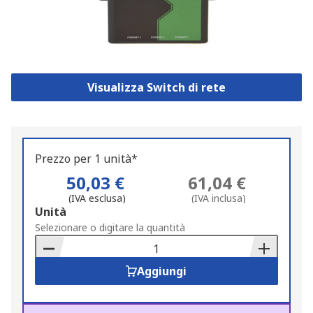
Visualizza Switch di rete
Prezzo per 1 unità*
50,03 €
61,04 €
(IVA esclusa)
(IVA inclusa)
Add
Unità
to
Selezionare o digitare la quantità
Basket
Aggiungi