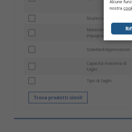
Alcune funzi
nostra
cook
Sicurezza ESD
Ri
Materiale
impugnatura
Standard/Approvazioni
Capacità massima di
taglio
Tipo di taglio
Trova prodotti simili