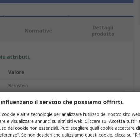
Dettagli
Normative
prodotto
iù attributi.
Valore
Bernstein
Tronchese e taglierina diagonale
 influenzano il servizio che possiamo offrirti.
135mm
i cookie e altre tecnologie per analizzare l'utilizzo del nostro sito web
re e visualizzare annunci su altri siti web. Cliccare su "Accetta tutti" s
'uso dei cookie non essenziali. Puoi scegliere quali cookie accettare c
Rimozione dell'isolamento di vernice, Conduttore
pieno, Crimpatura, Taglio di tutti i tipi di filo, Cavo
eferenze". Se non desideri che utilizziamo questi cookie, clicca su "Rifi