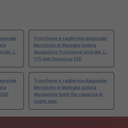
iagonale
Tronchese e taglierina diagonale
ata
Bernstein in Maniglia isolata
rale, L.
dissipativa Tronchese laterale, L.
115 mm Sicurezza ESD
iagonale
Tronchese e taglierina diagonale
ata
Bernstein in Maniglia isolata
 ESD
dissipativa Semi-filo capacità di
taglio max