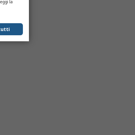
eggi la
utti