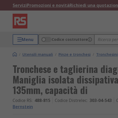
Servizi
Promozioni e novità
Richiedi una quotazio
Menu
Codice costruttore
/
Utensili manuali
/
Pinze e tronchesi
/
Tronchesini
Tronchese e taglierina diag
Maniglia isolata dissipativa
135mm, capacità di
Codice RS
:
488-815
Codice Distrelec
:
303-04-543
Bernstein