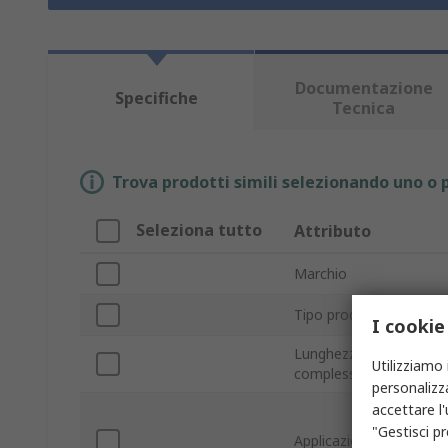
Documentazione
Specifiche
Tecnica
Trova prodotti simili selezionando uno o p
Seleziona tutto
Attributo
Marchio
Tipo prodotto
I cookie
Lunghezza
Utilizziamo 
complessiva
personalizza
accettare l
"Gestisci pr
Applicazione