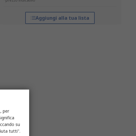
*prezzo indicativo
Aggiungi alla tua lista
, per
ignifica
liccando su
uta tutti".