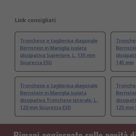
Link consigliati
Tronchese e taglierina diagonale
Tronches
Bernstein in Maniglia isolata
Bernstei
dissipativa Superiore, L. 135 mm
dissipat
Sicurezza ESD
145 mm
Tronchese e taglierina diagonale
Tronches
Bernstein in Maniglia isolata
Bernstei
dissipativa Tronchese laterale, L.
dissipat
120 mm Sicurezza ESD
125 mm 
Rimani aggiornato sulle novità d