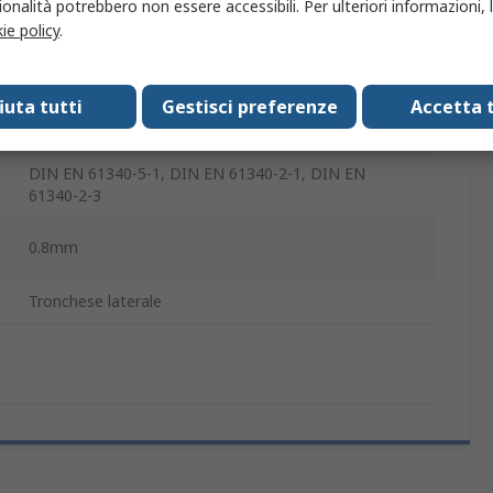
coassiale, Cavi rotondi, Flessibile, Spellatura di cavi
onalità potrebbero non essere accessibili. Per ulteriori informazioni, l
dati, Spelatura
ie policy
.
Sì
fiuta tutti
Gestisci preferenze
Accetta t
Maniglia isolata dissipativa
DIN EN 61340-5-1, DIN EN 61340-2-1, DIN EN
61340-2-3
0.8mm
Tronchese laterale