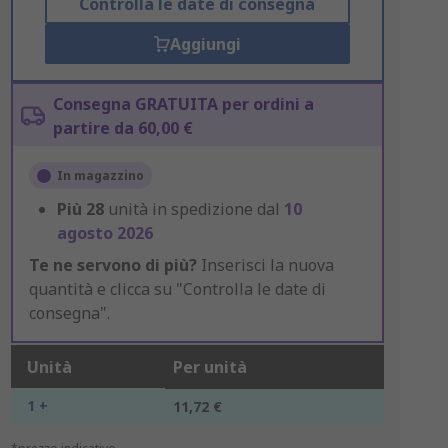
Controlla le date di consegna
Aggiungi
Consegna GRATUITA per ordini a
partire da 60,00 €
In magazzino
Più
28
unità in spedizione dal
10
agosto 2026
Te ne servono di più?
Inserisci la nuova
quantità e clicca su "Controlla le date di
consegna".
Unità
Per unità
1 +
11,72 €