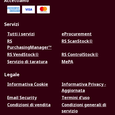
Accettiamo
Servizi
Tutti i servizi
eProcurement
RS
RS ScanStock®
PurchasingManager™
RS VendStock®
RS ControlStock®
Servizio di taratura
MePA
Legale
Informativa Cookie
Informativa Privacy -
Aggiornata
Email Security
Termini d'uso
Condizioni di vendita
Condizioni generali di
servizio