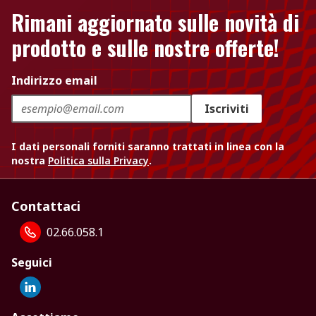
Rimani aggiornato sulle novità di
prodotto e sulle nostre offerte!
Indirizzo email
Iscriviti
I dati personali forniti saranno trattati in linea con la
nostra
Politica sulla Privacy
.
Contattaci
02.66.058.1
Seguici