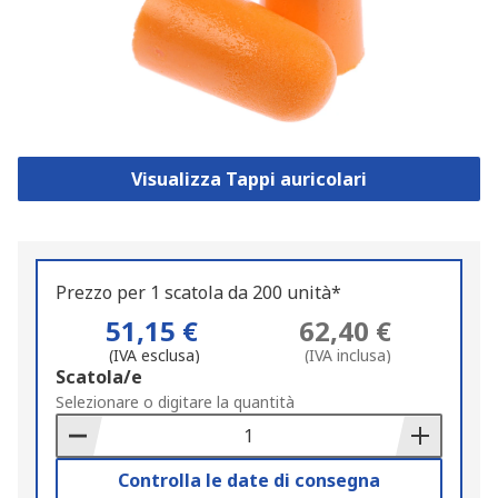
Visualizza Tappi auricolari
Prezzo per 1 scatola da 200 unità*
51,15 €
62,40 €
(IVA esclusa)
(IVA inclusa)
Add
Scatola/e
to
Selezionare o digitare la quantità
Basket
Controlla le date di consegna