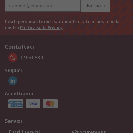
Iscriviti
I dati personali forniti saranno trattati in linea con la
nostra
Politica sulla Privacy
.
Contattaci
02.66.058.1
Seguici
Accettiamo
Servizi
Tutti i servizi
eProcurement