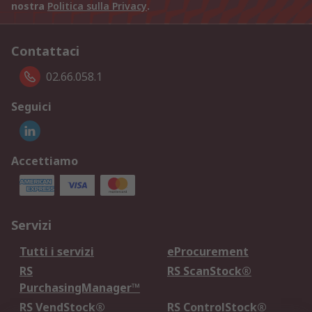
nostra
Politica sulla Privacy
.
Contattaci
02.66.058.1
Seguici
Accettiamo
Servizi
Tutti i servizi
eProcurement
RS
RS ScanStock®
PurchasingManager™
RS VendStock®
RS ControlStock®