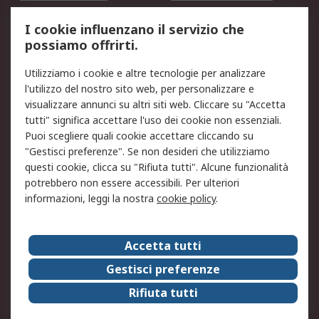
Servizio di taratura
MePA
I cookie influenzano il servizio che
possiamo offrirti.
Legale
Utilizziamo i cookie e altre tecnologie per analizzare
Informativa Cookie
Informativa Privacy -
l'utilizzo del nostro sito web, per personalizzare e
Aggiornata
visualizzare annunci su altri siti web. Cliccare su "Accetta
Email Security
Termini d'uso
tutti" significa accettare l'uso dei cookie non essenziali.
Condizioni di vendita
Condizioni generali di
Puoi scegliere quali cookie accettare cliccando su
servizio
"Gestisci preferenze". Se non desideri che utilizziamo
questi cookie, clicca su "Rifiuta tutti". Alcune funzionalità
Etica e responsabilità
potrebbero non essere accessibili. Per ulteriori
informazioni, leggi la nostra
cookie policy
.
Chi Siamo
Chi Siamo
Contattaci
Accetta tutti
Supporto
ESG
Gestisci preferenze
Carriere
RS Group
Rifiuta tutti
Press Centre
Discovery: il Blog di RS