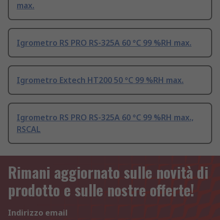
max.
Igrometro RS PRO RS-325A 60 °C 99 %RH max.
Igrometro Extech HT200 50 °C 99 %RH max.
Igrometro RS PRO RS-325A 60 °C 99 %RH max.,
RSCAL
Rimani aggiornato sulle novità di
prodotto e sulle nostre offerte!
Indirizzo email