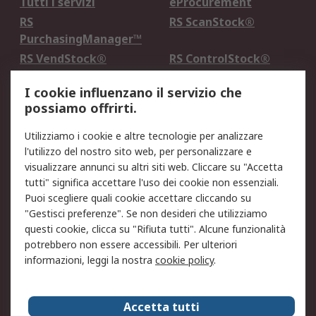
Tutti i servizi
eProcurement
RS
RS ScanStock®
PurchasingManager™
RS VendStock®
RS ControlStock®
Servizio di taratura
MePA
I cookie influenzano il servizio che
possiamo offrirti.
Legale
Utilizziamo i cookie e altre tecnologie per analizzare
Informativa Cookie
Informativa Privacy -
l'utilizzo del nostro sito web, per personalizzare e
Aggiornata
visualizzare annunci su altri siti web. Cliccare su "Accetta
Email Security
Termini d'uso
tutti" significa accettare l'uso dei cookie non essenziali.
Condizioni di vendita
Condizioni generali di
Puoi scegliere quali cookie accettare cliccando su
servizio
"Gestisci preferenze". Se non desideri che utilizziamo
questi cookie, clicca su "Rifiuta tutti". Alcune funzionalità
Etica e responsabilità
potrebbero non essere accessibili. Per ulteriori
informazioni, leggi la nostra
cookie policy
.
Chi Siamo
Chi Siamo
Contattaci
Accetta tutti
Supporto
ESG