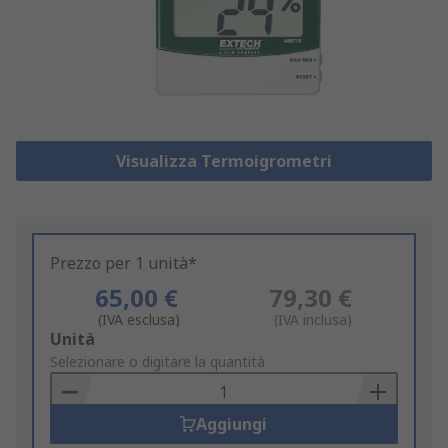
Visualizza Termoigrometri
Prezzo per 1 unità*
65,00 €
79,30 €
(IVA esclusa)
(IVA inclusa)
Add
Unità
to
Selezionare o digitare la quantità
Basket
Aggiungi