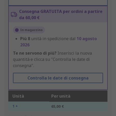
Consegna GRATUITA per ordini a partire
da 60,00 €
In magazzino
Più
8
unità in spedizione dal
10 agosto
2026
Te ne servono di più?
Inserisci la nuova
quantità e clicca su "Controlla le date di
consegna".
Controlla le date di consegna
Unità
Per unità
1 +
65,00 €