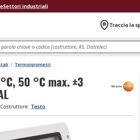
ne
Settori industriali
Traccia la s
tali
/
Termoigrometri
 °C, 50 °C max. ±3
AL
Costruttore
:
Testo