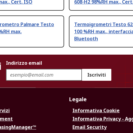
ax., Cert. ISO
608-H2 98%RH max., Cert
rometro Palmare Testo
Termoigrometri Testo 62
0%RH max.
100 %RH max., interfacci
Bluetooth
i
Indirizzo email
Iscriviti
Legale
rvizi
Informativa Cookie
ement
Informativa Privacy - Ag
hasingManager™
Email Security