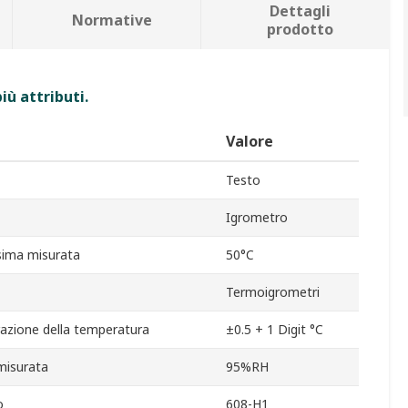
Dettagli
Normative
prodotto
iù attributi.
Valore
Testo
Igrometro
ima misurata
50°C
Termoigrometri
razione della temperatura
±0.5 + 1 Digit °C
misurata
95%RH
o
608-H1