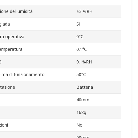
ione dell'umidità
±3 %RH
giada
Sì
ra operativa
0°C
temperatura
0.1°C
à
0.1%RH
ima di funzionamento
50°C
ntazione
Batteria
40mm
168g
ioni
No
90mm