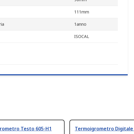
111mm
ria
1anno
ISOCAL
rometro Testo 605-H1
Termoigrometro Digitale