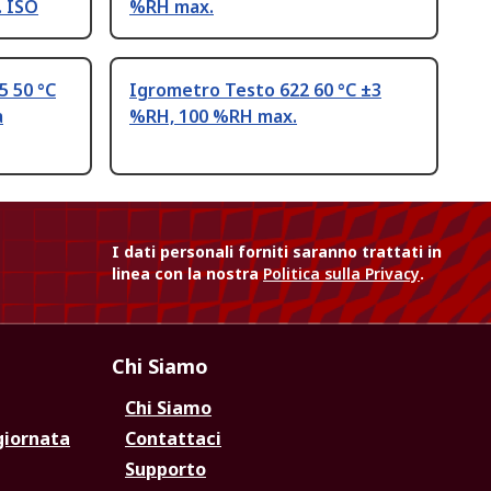
. ISO
%RH max.
5 50 °C
Igrometro Testo 622 60 °C ±3
a
%RH, 100 %RH max.
I dati personali forniti saranno trattati in
linea con la nostra
Politica sulla Privacy
.
Chi Siamo
Chi Siamo
giornata
Contattaci
Supporto