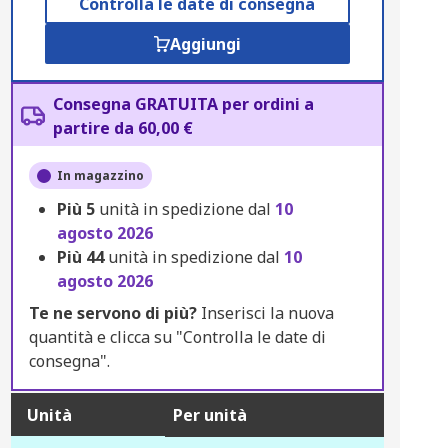
Controlla le date di consegna
Aggiungi
Consegna GRATUITA per ordini a
partire da 60,00 €
In magazzino
Più
5
unità in spedizione dal
10
agosto 2026
Più
44
unità in spedizione dal
10
agosto 2026
Te ne servono di più?
Inserisci la nuova
quantità e clicca su "Controlla le date di
consegna".
Unità
Per unità