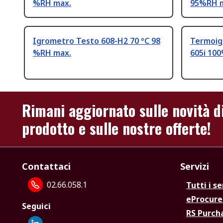
%RH max.
95%RH m
Igrometro Testo 608-H2 70 °C 98
Termoig
%RH max.
605i 10
Rimani aggiornato sulle novità d
prodotto e sulle nostre offerte!
Contattaci
Servizi
02.66.058.1
Tutti i se
eProcur
Seguici
RS Purc