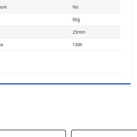
ioni
No
90g
25mm
ia
130h