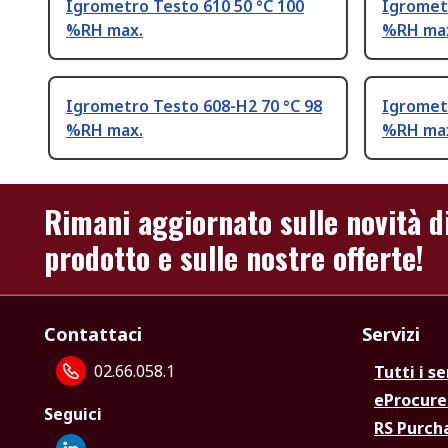
Igrometro Testo 610 50 °C 100
Igromet
%RH max.
%RH ma
Igrometro Testo 608-H2 70 °C 98
Igrometr
%RH max.
%RH ma
Rimani aggiornato sulle novità d
prodotto e sulle nostre offerte!
Contattaci
Servizi
02.66.058.1
Tutti i se
eProcur
Seguici
RS Purc