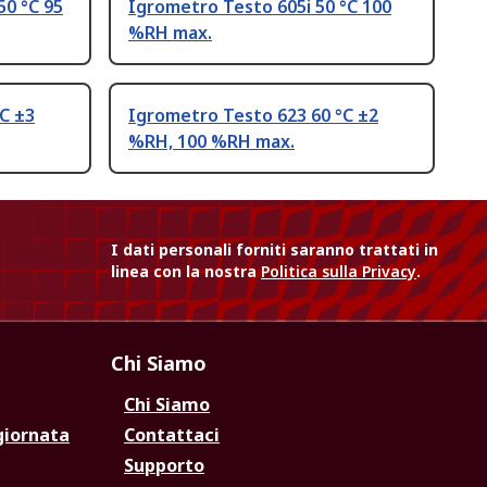
50 °C 95
Igrometro Testo 605i 50 °C 100
%RH max.
C ±3
Igrometro Testo 623 60 °C ±2
%RH, 100 %RH max.
I dati personali forniti saranno trattati in
linea con la nostra
Politica sulla Privacy
.
Chi Siamo
Chi Siamo
giornata
Contattaci
Supporto