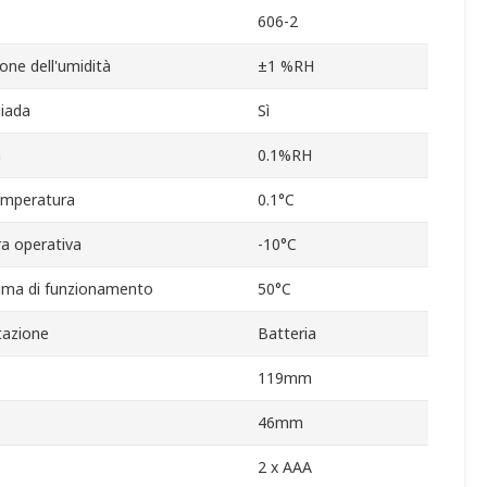
606-2
one dell'umidità
±1 %RH
giada
Sì
à
0.1%RH
temperatura
0.1°C
a operativa
-10°C
ima di funzionamento
50°C
tazione
Batteria
119mm
46mm
2 x AAA