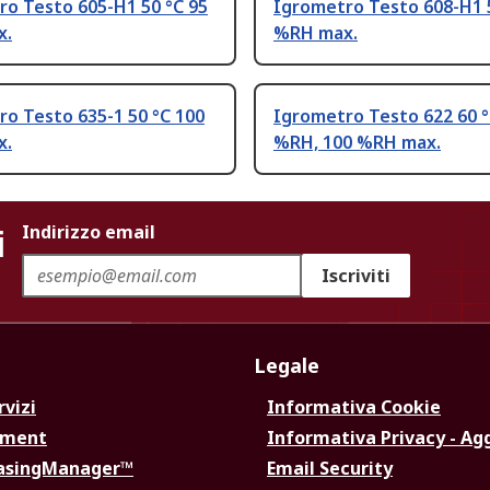
ro Testo 605-H1 50 °C 95
Igrometro Testo 608-H1 
x.
%RH max.
o Testo 635-1 50 °C 100
Igrometro Testo 622 60 °
x.
%RH, 100 %RH max.
i
Indirizzo email
Iscriviti
Legale
rvizi
Informativa Cookie
ement
Informativa Privacy - Ag
hasingManager™
Email Security