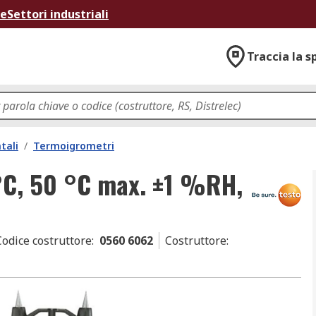
ne
Settori industriali
Traccia la s
tali
/
Termoigrometri
°C, 50 °C max. ±1 %RH,
Codice costruttore
:
0560 6062
Costruttore
: