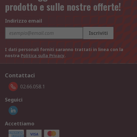
prodotto e sulle nostre offerte!
Indirizzo email
Iscriviti
I dati personali forniti saranno trattati in linea con la
nostra
Politica sulla Privacy
.
Contattaci
02.66.058.1
Seguici
Accettiamo