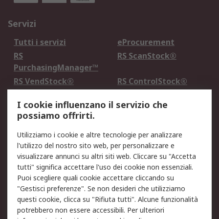
Servizi
Tutti i servizi
eProcurement
RS
RS ScanStock®
PurchasingManager™
RS VendStock®
RS ControlStock®
Servizio di taratura
MePA
I cookie influenzano il servizio che
possiamo offrirti.
Legale
Utilizziamo i cookie e altre tecnologie per analizzare
Informativa Cookie
Informativa Privacy -
l'utilizzo del nostro sito web, per personalizzare e
Aggiornata
visualizzare annunci su altri siti web. Cliccare su "Accetta
Email Security
Termini d'uso
tutti" significa accettare l'uso dei cookie non essenziali.
Condizioni di vendita
Condizioni generali di
Puoi scegliere quali cookie accettare cliccando su
servizio
"Gestisci preferenze". Se non desideri che utilizziamo
questi cookie, clicca su "Rifiuta tutti". Alcune funzionalità
Etica e responsabilità
potrebbero non essere accessibili. Per ulteriori