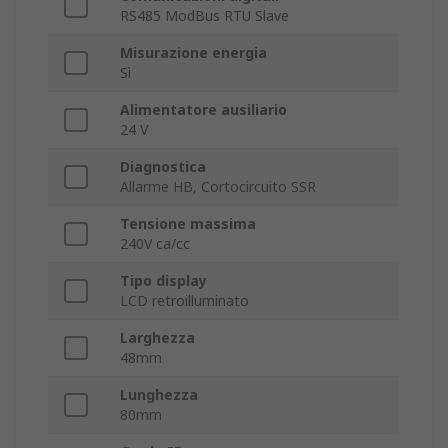
RS485 ModBus RTU Slave
Misurazione energia
Sì
Alimentatore ausiliario
24 V
Diagnostica
Allarme HB, Cortocircuito SSR
Tensione massima
240V ca/cc
Tipo display
LCD retroilluminato
Larghezza
48mm
Lunghezza
80mm