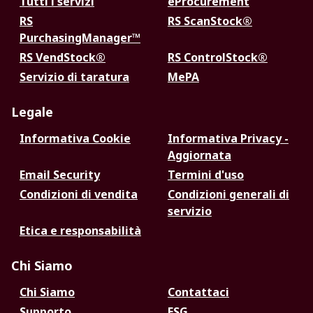
Tutti i servizi
eProcurement
RS
RS ScanStock®
PurchasingManager™
RS VendStock®
RS ControlStock®
Servizio di taratura
MePA
Legale
Informativa Cookie
Informativa Privacy -
Aggiornata
Email Security
Termini d'uso
Condizioni di vendita
Condizioni generali di
servizio
Etica e responsabilità
Chi Siamo
Chi Siamo
Contattaci
Supporto
ESG