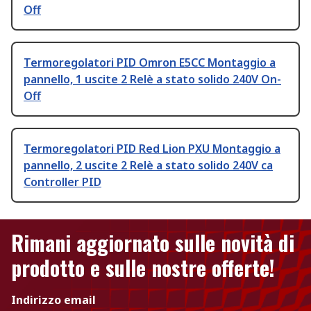
Off
Termoregolatori PID Omron E5CC Montaggio a
pannello, 1 uscite 2 Relè a stato solido 240V On-
Off
Termoregolatori PID Red Lion PXU Montaggio a
pannello, 2 uscite 2 Relè a stato solido 240V ca
Controller PID
Rimani aggiornato sulle novità di
prodotto e sulle nostre offerte!
Indirizzo email