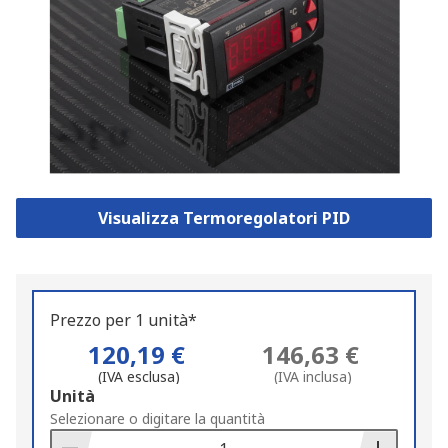
Visualizza Termoregolatori PID
Prezzo per 1 unità*
120,19 €
146,63 €
(IVA esclusa)
(IVA inclusa)
Add
Unità
to
Selezionare o digitare la quantità
Basket