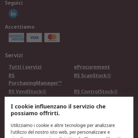
Seguici
Accettiamo
Servizi
Tutti i servizi
eProcurement
RS
RS ScanStock®
PurchasingManager™
RS VendStock®
RS ControlStock®
Servizio di taratura
MePA
I cookie influenzano il servizio che
possiamo offrirti.
Legale
Utilizziamo i cookie e altre tecnologie per analizzare
Informativa Cookie
Informativa Privacy -
l'utilizzo del nostro sito web, per personalizzare e
Aggiornata