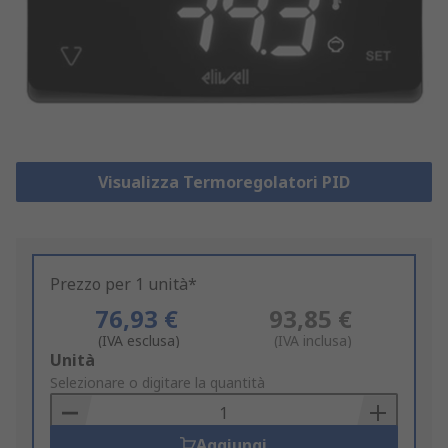
Visualizza Termoregolatori PID
Prezzo per 1 unità*
76,93 €
93,85 €
(IVA esclusa)
(IVA inclusa)
Add
Unità
to
Selezionare o digitare la quantità
Basket
Aggiungi