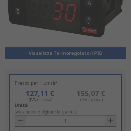
Visualizza Termoregolatori PID
Prezzo per 1 unità*
127,11 €
155,07 €
(IVA esclusa)
(IVA inclusa)
Add
Unità
to
Selezionare o digitare la quantità
Basket