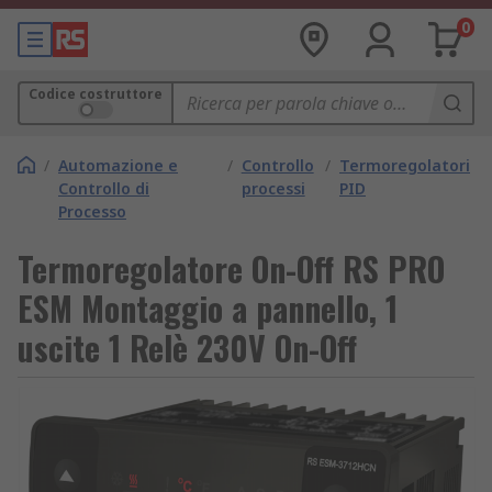
0
Codice costruttore
/
Automazione e
/
Controllo
/
Termoregolatori
Controllo di
processi
PID
Processo
Termoregolatore On-Off RS PRO
ESM Montaggio a pannello, 1
uscite 1 Relè 230V On-Off