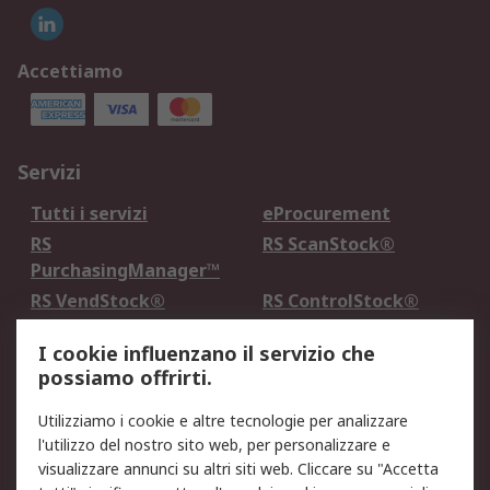
Accettiamo
Servizi
Tutti i servizi
eProcurement
RS
RS ScanStock®
PurchasingManager™
RS VendStock®
RS ControlStock®
Servizio di taratura
MePA
I cookie influenzano il servizio che
possiamo offrirti.
Legale
Utilizziamo i cookie e altre tecnologie per analizzare
Informativa Cookie
Informativa Privacy -
l'utilizzo del nostro sito web, per personalizzare e
Aggiornata
visualizzare annunci su altri siti web. Cliccare su "Accetta
Email Security
Termini d'uso