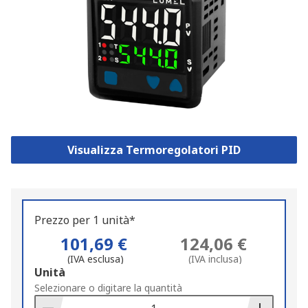
Visualizza Termoregolatori PID
Prezzo per 1 unità*
101,69 €
124,06 €
(IVA esclusa)
(IVA inclusa)
Add
Unità
to
Selezionare o digitare la quantità
Basket