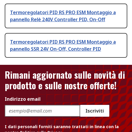
Termoregolatori PID RS PRO ESM Montaggio a
pannello Relè 240V Controller PID, On-Off
Termoregolatori PID RS PRO ESM Montaggio a
pannello SSR 24V On-Off, Controller PID
Rimani aggiornato sulle novità di
prodotto e sulle nostre offerte!
Indirizzo email
Iscriviti
I dati personali forniti saranno trattati in linea con la