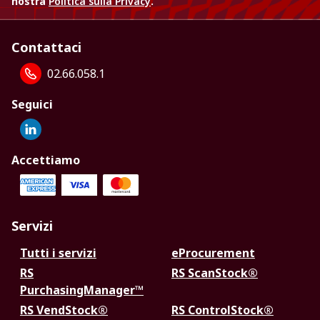
nostra
Politica sulla Privacy
.
Contattaci
02.66.058.1
Seguici
Accettiamo
Servizi
Tutti i servizi
eProcurement
RS
RS ScanStock®
PurchasingManager™
RS VendStock®
RS ControlStock®